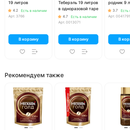
19 литров
Теберэль 19 литров
родник 9 
в одноразовой таре
4.2
3.7
Есть в наличии
Есть 
Арт.
3766
Арт.
004179
4.7
Есть в наличии
Арт.
0013071
В корзину
В корзину
В кор
Рекомендуем также