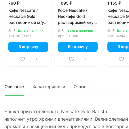
760 ₽
1 095 ₽
1 155 ₽
Кофе Nescafe /
Кофе Nescafe /
Кофе Nesca
Нескафе Gold
Нескафе Gold
Нескафе G
растворимый м/у
растворимый м/у
раствори
(130 гр)
190 гр
стекло, 19
0
0
0
Есть в наличии
Есть в наличии
Есть в
Арт.
0039335
Арт.
001390
Арт.
14244
В корзину
В корзину
В кор
Описание
Характеристики
Отзывы
Чашка приготовленного Nescafe Gold Barista
наполнит утро яркими впечатлениями. Великолепный
аромат и насыщенный вкус приведут вас в восторг и