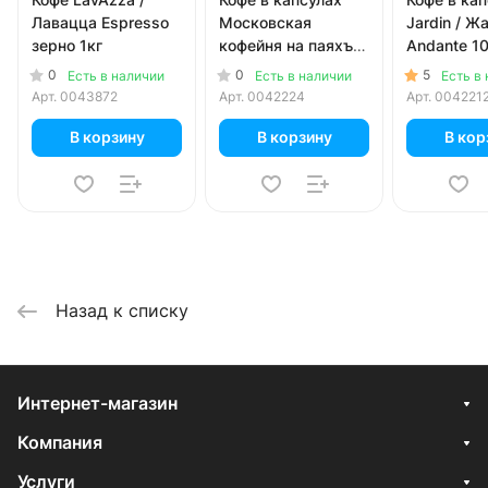
Лавацца Espresso
Московская
Jardin / Ж
зерно 1кг
кофейня на паяхъ
Andante 10
Espresso Intense 10
0
0
5
Есть в наличии
Есть в наличии
Есть в
шт, 5 гр
Арт.
0043872
Арт.
0042224
Арт.
004221
В корзину
В корзину
В кор
Назад к списку
Интернет-магазин
Компания
Услуги