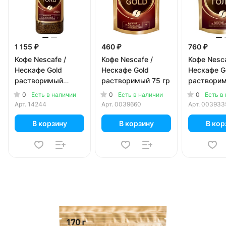
1 155 ₽
460 ₽
760 ₽
Кофе Nescafe /
Кофе Nescafe /
Кофе Nesca
Нескафе Gold
Нескафе Gold
Нескафе G
растворимый
растворимый 75 гр
растворим
стекло, 190 гр
(130 гр)
0
0
0
Есть в наличии
Есть в наличии
Есть в
Арт.
14244
Арт.
0039660
Арт.
003933
В корзину
В корзину
В кор