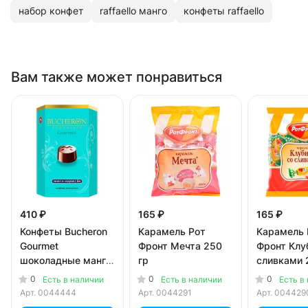
набор конфет
raffaello манго
конфеты raffaello
Вам также может понравиться
410 ₽
165 ₽
165 ₽
Конфеты Bucheron
Карамель Рот
Карамель 
Gourmet
Фронт Мечта 250
Фронт Клу
шоколадные манго
гр
сливками 
и маракуйя 130 гр
0
0
0
Есть в наличии
Есть в наличии
Есть в
Арт.
0044444
Арт.
0044291
Арт.
004429