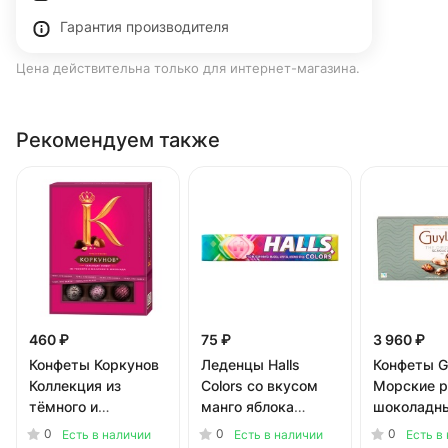
Гарантия производителя
Цена действительна только для интернет-магазина.
Рекомендуем также
460 ₽
75 ₽
3 960 ₽
Конфеты Коркунов
Леденцы Halls
Конфеты G
Коллекция из
Colors со вкусом
Морские 
тёмного и
манго яблока
шоколадны
молочного
арбуза лесных ягод
0
0
0
Есть в наличии
Есть в наличии
Есть в