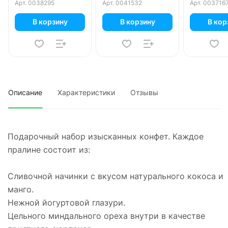
шоколада 110 гр
25 гр
Арт.
0038295
Арт.
0041532
Арт.
003716
В корзину
В корзину
В кор
Описание
Характеристики
Отзывы
Подарочный набор изысканных конфет. Каждое
пралине состоит из:
Сливочной начинки с вкусом натурального кокоса и
манго.
Нежной йогуртовой глазури.
Цельного миндального ореха внутри в качестве