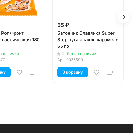
55 ₽
 Рот Фронт
Батончик Славянка Super
классическая 180
Step нуга арахис карамель
65 гр
 в наличии
0
Есть в наличии
377
Арт.
0036690
ину
В корзину