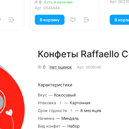
Арт.
0021
0
Есть в наличии
Арт.
0044444
В корзину
В корз
Конфеты Raffaello 
0
Нет оценок
Арт.
0039140
Характеристики
Вкус
—
Кокосовый
Упаковка
—
Картонная
?
Срок годности
—
8 месяцев
?
Начинка
—
Миндаль
Вид конфет
—
Набор