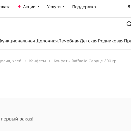
8
плата
Акции
Услуги
Поддержка
Функциональная
Щелочная
Лечебная
Детская
Родниковая
Пр
делия, хлеб
Конфеты
Конфеты Raffaello Сердце 300 гр
 первый заказ!