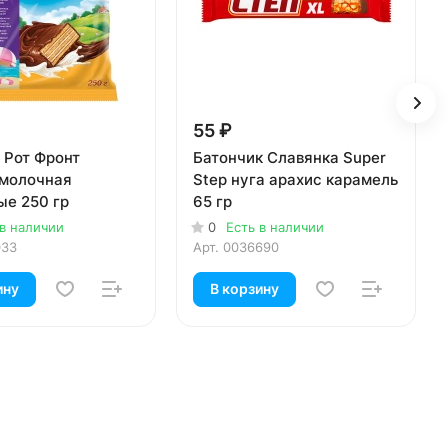
55 ₽
 Рот Фронт
Батончик Славянка Super
 молочная
Step нуга арахис карамель
ые 250 гр
65 гр
 в наличии
0
Есть в наличии
033
Арт.
0036690
ину
В корзину