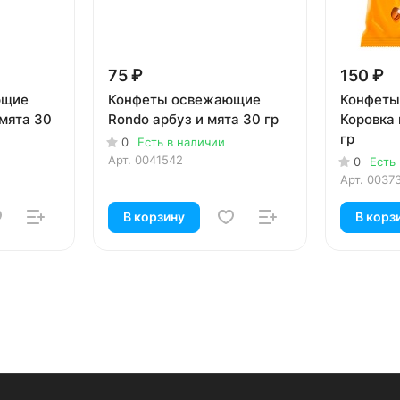
75 ₽
150 ₽
ющие
Конфеты освежающие
Конфеты
 мята 30
Rondo арбуз и мята 30 гр
Коровка 
гр
0
Есть в наличии
Арт.
0041542
0
Есть
Арт.
0037
В корзину
В корз