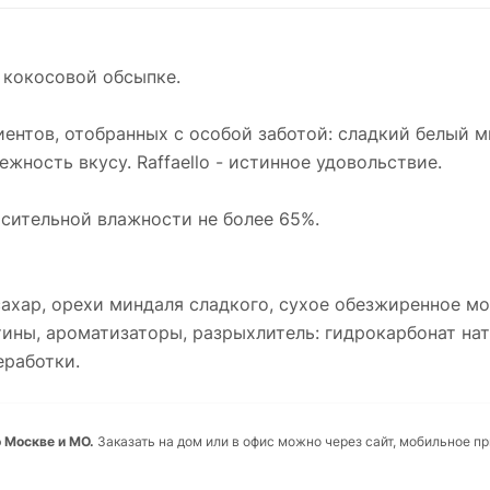
 кокосовой обсыпке.
диентов, отобранных с особой заботой: сладкий белый 
ность вкусу. Raffaello - истинное удовольствие.
осительной влажности не более 65%.
ахар, орехи миндаля сладкого, сухое обезжиренное мо
тины, ароматизаторы, разрыхлитель: гидрокарбонат нат
еработки.
о Москве и МО.
Заказать на дом или в офис можно через сайт, мобильное п