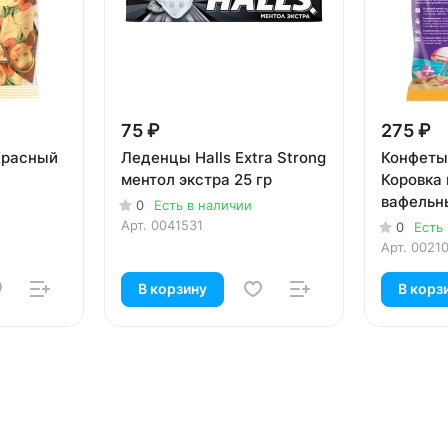
75 ₽
275 ₽
Красный
Леденцы Halls Extra Strong
Конфеты
ментол экстра 25 гр
Коровка
вафельн
0
Есть в наличии
Арт.
0041531
0
Есть
Арт.
0021
В корзину
В корз