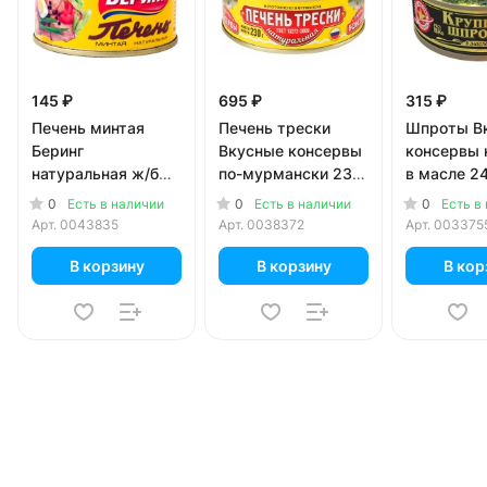
145 ₽
695 ₽
315 ₽
Печень минтая
Печень трески
Шпроты В
Беринг
Вкусные консервы
консервы 
натуральная ж/б
по-мурмански 230
в масле 24
120 гр
гр
0
0
0
Есть в наличии
Есть в наличии
Есть в
Арт.
0043835
Арт.
0038372
Арт.
003375
В корзину
В корзину
В кор