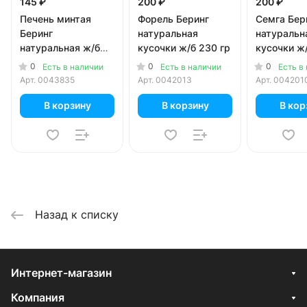
145 ₽
200 ₽
200 ₽
Печень минтая
Форель Беринг
Семга Бер
Беринг
натуральная
натуральн
натуральная ж/б
кусочки ж/б 230 гр
кусочки ж/
120 гр
0
0
0
Есть в наличии
Есть в наличии
Есть в
Арт.
0043835
Арт.
0042013
Арт.
004201
В корзину
В корзину
В кор
Назад к списку
Интернет-магазин
Компания