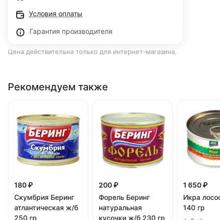
Условия оплаты
Гарантия производителя
Цена действительна только для интернет-магазина.
Рекомендуем также
180 ₽
200 ₽
1 650 ₽
Скумбрия Беринг
Форель Беринг
Икра лосо
атлантическая ж/б
натуральная
140 гр
250 гр
кусочки ж/б 230 гр