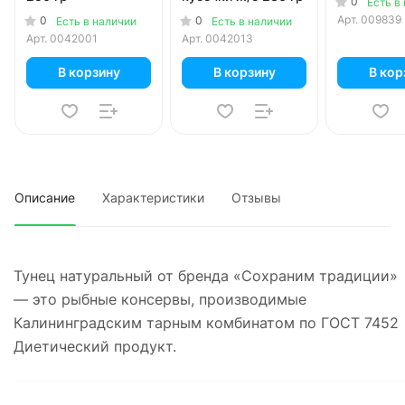
0
Есть в
Арт.
009839
0
0
Есть в наличии
Есть в наличии
Арт.
0042001
Арт.
0042013
В корзину
В корзину
В кор
Описание
Характеристики
Отзывы
Тунец натуральный от бренда «Сохраним традиции»
— это рыбные консервы, производимые
Калининградским тарным комбинатом по ГОСТ 7452
Диетический продукт.