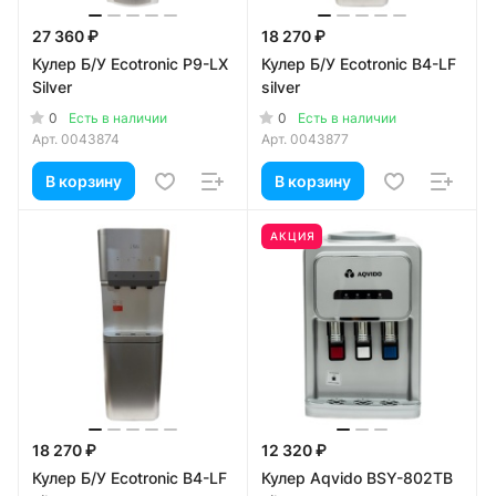
27 360 ₽
18 270 ₽
Кулер Б/У Ecotronic P9-LX
Кулер Б/У Ecotronic B4-LF
Silver
silver
0
0
Есть в наличии
Есть в наличии
Арт.
0043874
Арт.
0043877
В корзину
В корзину
АКЦИЯ
18 270 ₽
12 320 ₽
Кулер Б/У Ecotronic B4-LF
Кулер Aqvido BSY-802ТВ