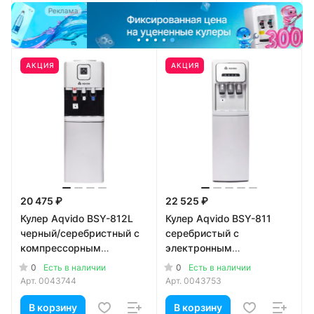
а
Реклама
АКЦИЯ
АКЦИЯ
20 475 ₽
22 525 ₽
Кулер Aqvido BSY-812L
Кулер Aqvido BSY-811
черный/серебристный с
серебристый с
компрессорным
электронным
охлаждением
охлаждением
0
0
Есть в наличии
Есть в наличии
Арт.
0043744
Арт.
0043753
В корзину
В корзину