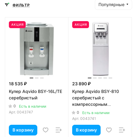
Популярные
ФИЛЬТР
АКЦИЯ
АКЦИЯ
18 535 ₽
23 890 ₽
Кулер Aqvido BSY-16L/TE
Кулер Aqvido BSY-810
серебристый
серебристый с
компрессорным
0
Есть в наличии
охлаждением
Арт.
0043747
0
Есть в наличии
Арт.
0043741
В корзину
В корзину