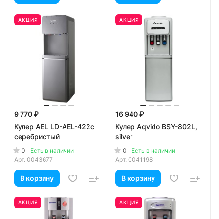
АКЦИЯ
АКЦИЯ
9 770 ₽
16 940 ₽
Кулер AEL LD-AEL-422c
Кулер Aqvido BSY-802L,
серебристый
silver
0
0
Есть в наличии
Есть в наличии
Арт.
0043677
Арт.
0041198
В корзину
В корзину
АКЦИЯ
АКЦИЯ