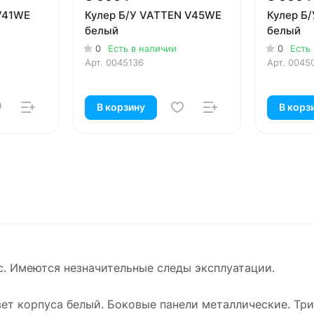
 V41WE
Кулер Б/У VATTEN V45WE
Кулер Б/
белый
белый
0
Есть в наличии
0
Есть
Арт.
0045136
Арт.
0045
В корзину
В корз
. Имеются незначительные следы эксплуатации.
вет корпуса белый. Боковые панели металлические. Три