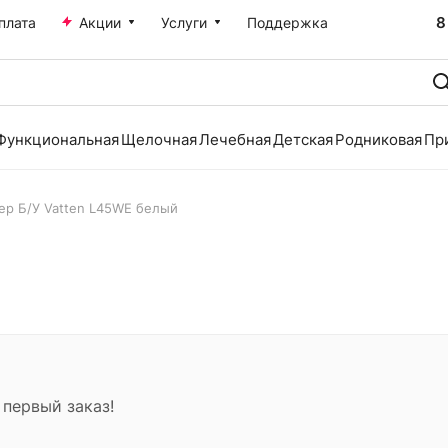
8
плата
Акции
Услуги
Поддержка
Функциональная
Щелочная
Лечебная
Детская
Родниковая
Пр
ер Б/У Vatten L45WE белый
 первый заказ!