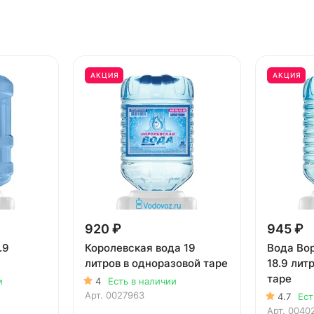
АКЦИЯ
АКЦИЯ
920 ₽
945 ₽
.9
Королевская вода 19
Вода Вор
литров в одноразовой таре
18.9 лит
таре
и
4
Есть в наличии
Арт.
0027963
4.7
Ест
Арт.
0040