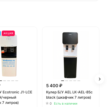
АКЦИЯ
₽
5 400 ₽
У Ecotronic J1-LCE
Кулер Б/У AEL LK-AEL-85c
й/черный
black (шкафчик 7 литров)
 7 литров)
0
Есть в наличии