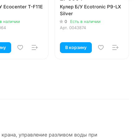
У Ecocenter T-F11E
Кулер Б/У Ecotronic P9-LX
Silver
 в наличии
0
Есть в наличии
064
Арт.
0043874
ину
В корзину
 крана, управление разливом воды при