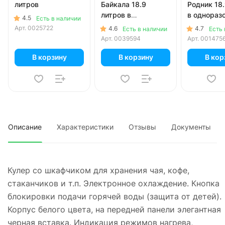
литров
Байкала 18.9
Родник 18.
литров в
в однораз
4.5
Есть в наличии
одноразовой таре
Арт.
0025722
4.6
4.7
Есть в наличии
Есть 
Арт.
0039594
Арт.
001475
В корзину
В корзину
В кор
Описание
Характеристики
Отзывы
Документы
Кулер со шкафчиком для хранения чая, кофе,
стаканчиков и т.п. Электронное охлаждение. Кнопка
блокировки подачи горячей воды (защита от детей).
Корпус белого цвета, на передней панели элегантная
черная вставка. Индикация режимов нагрева,