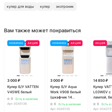
кулер для воды
кулер
экотроник
Вам также может понравиться
НОВИНКА
АКЦИЯ
НОВИНКА
АКЦИЯ
АКЦИЯ
3 000 ₽
3 000 ₽
14 850 ₽
Кулер Б/У VATTEN
Кулер Б/У Aqua
Кулер VAT
V45WE белый
Work V908 белый
L03WEV c
(шкафчик 14
лампой, б
0
Есть в наличии
литров)
Арт.
0045136
0
0
Есть в наличии
Есть в
Арт.
0045135
Арт.
004372