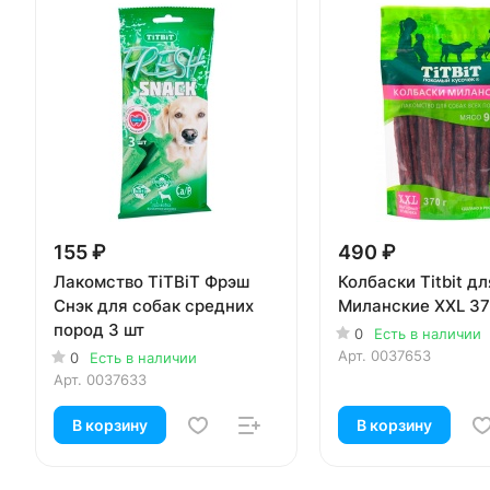
155 ₽
490 ₽
Лакомство TiTBiT Фрэш
Колбаски Titbit д
Снэк для собак средних
Миланские XXL 37
пород 3 шт
0
Есть в наличии
Арт.
0037653
0
Есть в наличии
Арт.
0037633
В корзину
В корзину