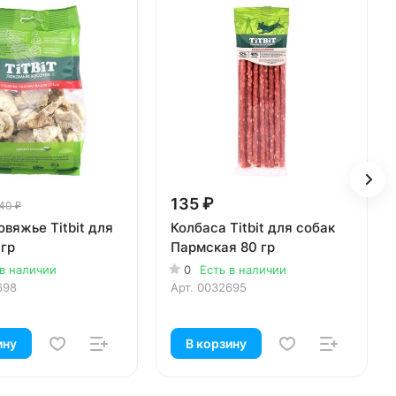
135 ₽
40 ₽
овяжье Titbit для
Колбаса Titbit для собак
 гр
Пармская 80 гр
 в наличии
0
Есть в наличии
698
Арт.
0032695
ину
В корзину