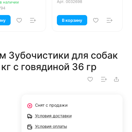
95 гр
Арт.
0032698
 в наличии
794
ину
В корзину
м Зубочистики для собак
кг с говядиной 36 гр
Снят с продажи
Условия доставки
Условия оплаты