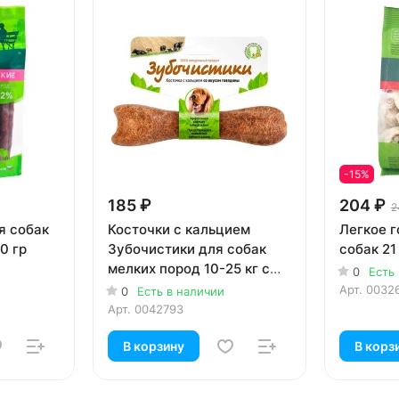
-15%
185 ₽
204 ₽
2
ля собак
Косточки с кальцием
Легкое г
0 гр
Зубочистики для собак
собак 21
мелких пород 10-25 кг с
0
Есть
говядиной 95 гр
Арт.
0032
0
Есть в наличии
Арт.
0042793
В корзину
В корз