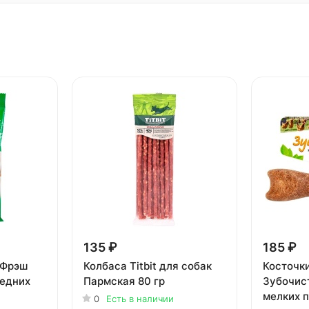
135 ₽
185 ₽
 Фрэш
Колбаса Titbit для собак
Косточк
редних
Пармская 80 гр
Зубочис
мелких п
0
Есть в наличии