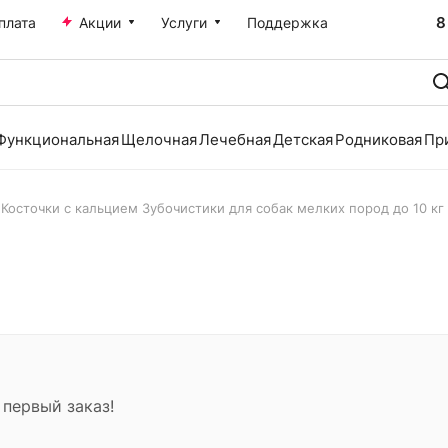
8
плата
Акции
Услуги
Поддержка
Функциональная
Щелочная
Лечебная
Детская
Родниковая
Пр
Косточки с кальцием Зубочистики для собак мелких пород до 10 кг 
 первый заказ!