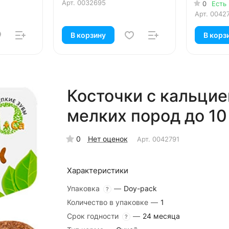
курицей 
Арт.
0032695
0
Есть
Арт.
0042
В корзину
В корз
Косточки с кальцие
мелких пород до 10 
0
Нет оценок
Арт.
0042791
Характеристики
Упаковка
—
Doy-pack
?
Количество в упаковке
—
1
Срок годности
—
24 месяца
?