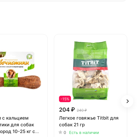
-15%
204 ₽
240 ₽
и с кальцием
Легкое говяжье Titbit для
тики для собак
собак 21 гр
ород 10-25 кг с
0
Есть в наличии