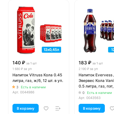
140 ₽
183 ₽
за 1 шт
за 1 шт
за уп
за уп
1 680 ₽
2 190 ₽
Напиток Vitruss Кола 0.45
Напиток Evervess 
литра, газ, ж/б, 12 шт. в уп.
Эвервес Кола Vanil
0.5 литра, газ, пэт,
3
Есть в наличии
уп.
Арт.
0044986
0
Есть в наличии
Арт.
0043563
В корзину
В корзину