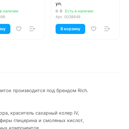
уп.
 в наличии
0
Есть в наличии
698
Арт.
0038649
ину
В корзину
ток производится под брендом Rich.
ра, краситель сахарный колер IV,
эфиры глицерина и смоляных кислот,
ных компонентов.