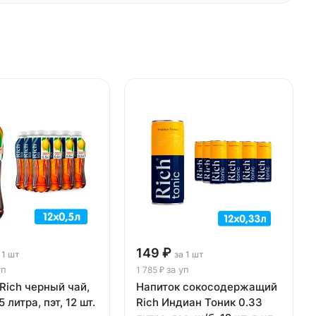
149 ₽
 1 шт
за 1 шт
уп
за уп
1 785 ₽
Rich черный чай,
Напиток сокосодержащий
 литра, пэт, 12 шт.
Rich Индиан Тоник 0.33