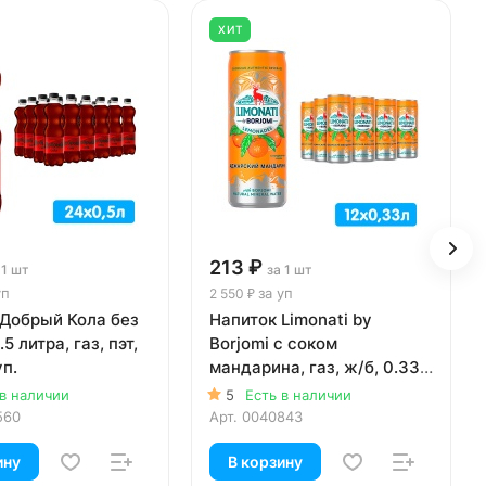
ХИТ
213 ₽
 1 шт
за 1 шт
уп
за уп
2 550 ₽
 Добрый Кола без
Напиток Limonati by
5 литра, газ, пэт,
Borjomi с соком
уп.
мандарина, газ, ж/б, 0.33
литра, 12 шт. в уп.
 в наличии
5
Есть в наличии
560
Арт.
0040843
ину
В корзину