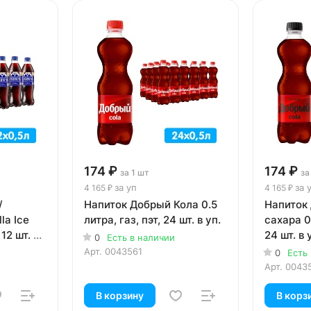
174 ₽
174 ₽
за 1 шт
за
за уп
за 
4 165 ₽
4 165 ₽
/
Напиток Добрый Кола 0.5
Напиток
la Ice
литра, газ, пэт, 24 шт. в уп.
сахара 0.
 12 шт. в
24 шт. в 
0
Есть в наличии
Арт.
0043561
0
Есть
Арт.
0043
В корзину
В корз