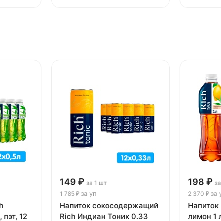
149 ₽
198 ₽
за 1 шт
за
за уп
за 
1 785 ₽
2 370 ₽
h
Напиток сокосодержащий
Напиток 
 пэт, 12
Rich Индиан Тоник 0.33
лимон 1 л