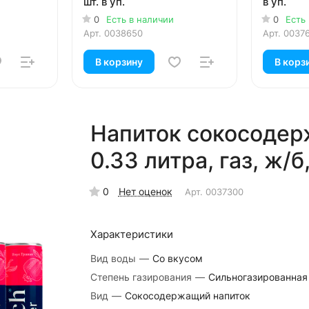
шт. в уп.
в уп.
0
Есть в наличии
0
Есть
Арт.
0038650
Арт.
0037
В корзину
В корз
Напиток сокосодер
0.33 литра, газ, ж/б,
0
Нет оценок
Арт.
0037300
Характеристики
Вид воды
—
Со вкусом
Степень газирования
—
Сильногазированная
Вид
—
Сокосодержащий напиток