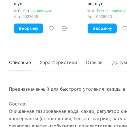
в уп.
шт. в уп.
0
Есть в наличии
0
Есть в наличии
Арт.
0037696
Арт.
0038650
В корзину
В корзину
Описание
Характеристики
Отзывы
Докум
Предназначенный для быстрого утоления жажды в 
Состав:
Очищенная газированная вода, сахар, регулятор ки
консерванты (сорбат калия, бензоат натрия), нат
сахарозы ацетат изобутират), подсластитель стев