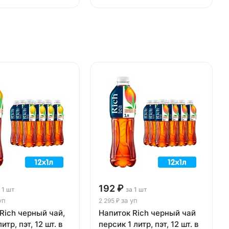
192 ₽
 1 шт
за 1 шт
уп
за уп
2 295 ₽
Rich черный чай,
Напиток Rich черный чай
итр, пэт, 12 шт. в
персик 1 литр, пэт, 12 шт. в