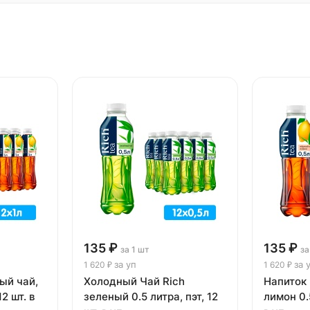
135 ₽
135 ₽
за 1 шт
за
за уп
за 
1 620 ₽
1 620 ₽
ый чай,
Холодный Чай Rich
Напиток 
12 шт. в
зеленый 0.5 литра, пэт, 12
лимон 0.5