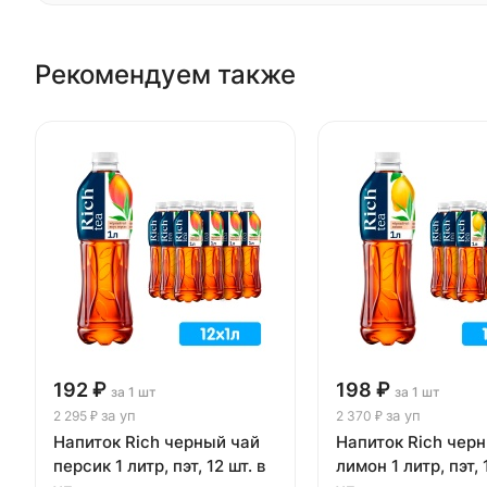
Рекомендуем также
192 ₽
198 ₽
за 1 шт
за 1 шт
за уп
за уп
2 295 ₽
2 370 ₽
Напиток Rich черный чай
Напиток Rich черн
персик 1 литр, пэт, 12 шт. в
лимон 1 литр, пэт, 