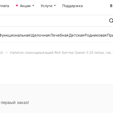
8
плата
Акции
Услуги
Поддержка
Функциональная
Щелочная
Лечебная
Детская
Родниковая
Пр
ch
Напиток сокосодержащий Rich Биттер Гранат 0.33 литра, газ, ж
 первый заказ!