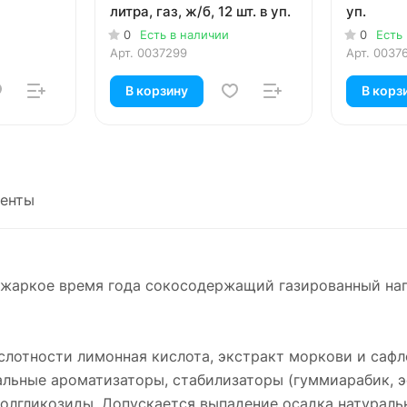
литра, газ, ж/б, 12 шт. в уп.
уп.
0
Есть в наличии
0
Есть
Арт.
0037299
Арт.
0037
В корзину
В корз
енты
жаркое время года сокосодержащий газированный напи
слотности лимонная кислота, экстракт моркови и сафло
уральные ароматизаторы, стабилизаторы (гуммиарабик, 
иолгликозиды. Допускается выпадение осадка натураль