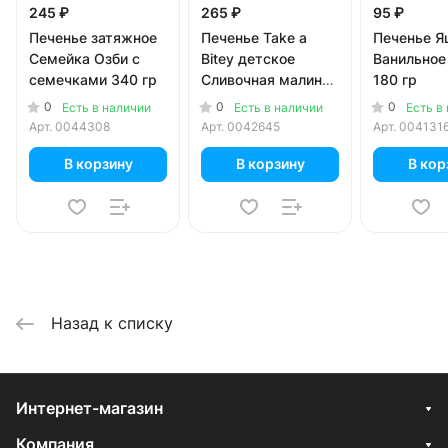
245 ₽
265 ₽
95 ₽
Печенье затяжное
Печенье Take a
Печенье Я
Семейка Озби с
Bitey детское
Ванильное
семечками 340 гр
Сливочная малина
180 гр
125 гр
0
0
0
Есть в наличии
Есть в наличии
Есть в
Арт.
0044308
Арт.
0042645
Арт.
004131
В корзину
В корзину
В кор
Назад к списку
Интернет-магазин
Компания