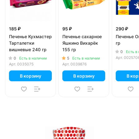
185 ₽
95 ₽
290 ₽
Печенье Кухмастер
Печенье сахарное
Печенье O
Тарталетки
Яшкино Вихарёк
гр
вишневые 240 гр
155 гр
0
Есть в
Арт.
002570
0
5
Есть в наличии
Есть в наличии
Арт.
0035075
Арт.
0039876
В корзину
В корзину
В кор