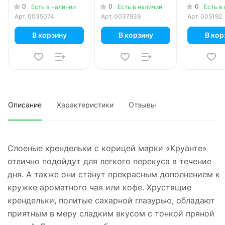
гр
200 гр
0
0
0
Есть в наличии
Есть в наличии
Есть в
Арт.
0035074
Арт.
0037939
Арт.
005192
В корзину
В корзину
В кор
Описание
Характеристики
Отзывы
Слоеные крендельки с корицей марки «Круанте»
отлично подойдут для легкого перекуса в течение
дня. А также они станут прекрасным дополнением к
кружке ароматного чая или кофе. Хрустящие
крендельки, политые сахарной глазурью, обладают
приятным в меру сладким вкусом с тонкой пряной