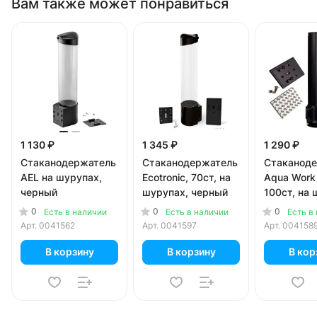
Вам также может понравиться
1 130 ₽
1 345 ₽
1 290 ₽
Стаканодержатель
Стаканодержатель
Стаканод
AEL на шурупах,
Ecotronic, 70ст, на
Aqua Work
черный
шурупах, черный
100ст, на 
черный
0
0
0
Есть в наличии
Есть в наличии
Есть в
Арт.
0041562
Арт.
0041597
Арт.
004158
В корзину
В корзину
В кор