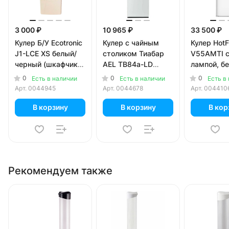
3 000 ₽
10 965 ₽
33 500 ₽
Кулер Б/У Ecotronic
Кулер с чайным
Кулер HotF
J1-LCE XS белый/
столиком Тиабар
V55AMTI c
черный (шкафчик 7
AEL TB84a-LD
лампой, б
литров)
белый (шкафчик 3
0
0
0
Есть в наличии
Есть в наличии
Есть в
литра)
Арт.
0044945
Арт.
0044678
Арт.
004410
В корзину
В корзину
В кор
Рекомендуем также