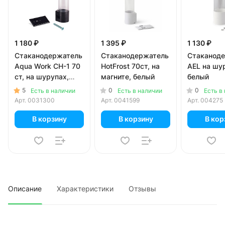
1 180 ₽
1 395 ₽
1 130 ₽
Стаканодержатель
Стаканодержатель
Стаканод
Aqua Work CH-1 70
HotFrost 70ст, на
AEL на шу
ст, на шурупах,
магните, белый
белый
черный
5
0
0
Есть в наличии
Есть в наличии
Есть в
Арт.
0031300
Арт.
0041599
Арт.
004275
В корзину
В корзину
В кор
Описание
Характеристики
Отзывы