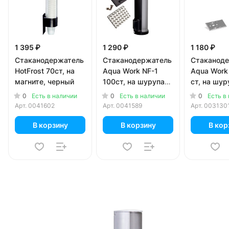
1 395 ₽
1 290 ₽
1 180 ₽
Стаканодержатель
Стаканодержатель
Стаканод
HotFrost 70ст, на
Aqua Work NF-1
Aqua Work
магните, черный
100ст, на шурупах,
ст, на шур
черный
серый
0
0
0
Есть в наличии
Есть в наличии
Есть в
Арт.
0041602
Арт.
0041589
Арт.
003130
В корзину
В корзину
В кор