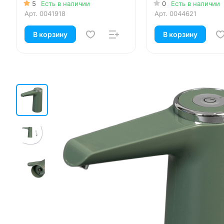
адаптером для 19
5
Есть в наличии
0
Есть в наличии
бутылей (в коробк
Арт.
0041918
Арт.
0044621
В корзину
В корзину