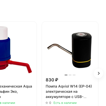
830 ₽
еханическая Aqua
Помпа Aqviol W14 (EP-04)
ьфин Эко,
электрическая на
р
аккумуляторе с USB-
адаптером для 19л
 в наличии
0
Есть в наличии