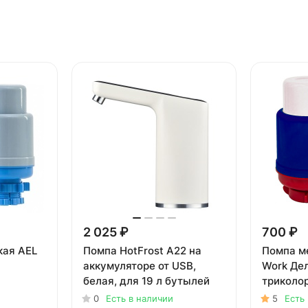
2 025 ₽
700 ₽
кая AEL
Помпа HotFrost A22 на
Помпа м
аккумуляторе от USB,
Work Дел
белая, для 19 л бутылей
триколо
0
Есть в наличии
5
Есть