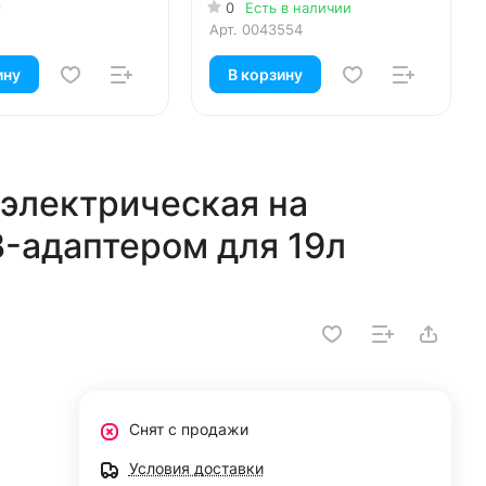
адаптером для 19л
6
0
Есть в наличии
бутылей, голубая
Арт.
0043554
ину
В корзину
 электрическая на
B-адаптером для 19л
Снят с продажи
Условия доставки