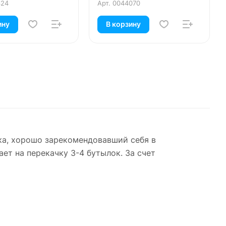
бутылей, черная
324
Арт.
0044070
ину
В корзину
ика, хорошо зарекомендовавший себя в
ет на перекачку 3-4 бутылок. За счет