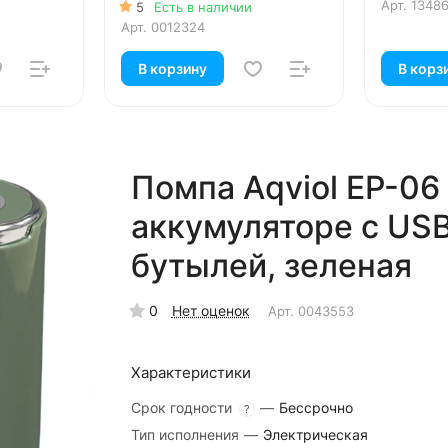
л
Арт.
1348
5
Есть в наличии
е)
Арт.
0012324
В корзину
В корз
Помпа Aqviol EP-06
аккумуляторе с US
бутылей, зеленая
0
Нет оценок
Арт.
0043553
Характеристики
Срок годности
—
Бессрочно
?
Тип исполнения
—
Электрическая