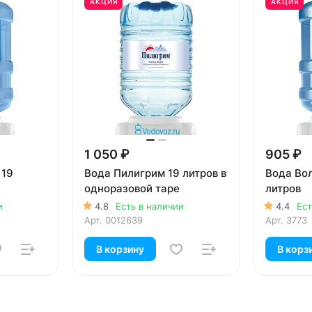
АКЦИЯ
АКЦИЯ
1 050 ₽
905 ₽
 19
Вода Пилигрим 19 литров в
Вода Во
одноразовой таре
литров
и
4.8
Есть в наличии
4.4
Ест
Арт.
0012639
Арт.
3773
В корзину
В корз