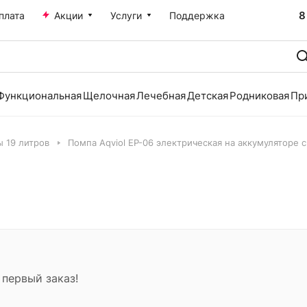
8
плата
Акции
Услуги
Поддержка
Функциональная
Щелочная
Лечебная
Детская
Родниковая
Пр
 19 литров
Помпа Aqviol EP-06 электрическая на аккумуляторе 
 первый заказ!