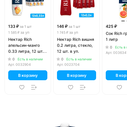
133 ₽
146 ₽
425 ₽
за 1 шт
за 1 шт
за уп
за уп
1 585 ₽
1 745 ₽
Сок Rich 
Нектар Rich
Нектар Rich вишня
1 литр
апельсин-манго
0.2 литра, стекло,
0
Есть в
0.33 литра, 12 шт. в
12 шт. в уп.
Арт.
003634
уп.
0
0
Есть в наличии
Есть в наличии
Арт.
0032904
Арт.
0023704
В корзину
В корзину
В кор