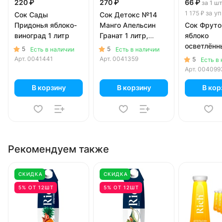
220 ₽
270 ₽
66 ₽
за 1 ш
за уп
1 175 ₽
Сок Сады
Сок Детокс №14
Придонья яблоко-
Манго Апельсин
Сок Фруто
виноград 1 литр
Гранат 1 литр,
яблоко
стекло
осветлённ
5
5
Есть в наличии
Есть в наличии
литра, 18 ш
Арт.
0041441
Арт.
0041359
5
Есть в
Арт.
004099
В корзину
В корзину
В кор
Рекомендуем также
СКИДКА
СКИДКА
5% ОТ 12ШТ
5% ОТ 12ШТ