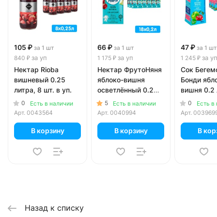
105 ₽
66 ₽
47 ₽
за 1 шт
за 1 шт
за 1 шт
за уп
за уп
за у
840 ₽
1 175 ₽
1 245 ₽
Нектар Rioba
Нектар ФрутоНяня
Сок Бегем
вишневый 0.25
яблоко-вишня
Бонди ябл
литра, 8 шт. в уп.
осветлённый 0.2
вишня 0.2 
литра, 18 шт. в уп.
27 шт. в уп
0
5
0
Есть в наличии
Есть в наличии
Есть в
Арт.
0043564
Арт.
0040994
Арт.
003969
В корзину
В корзину
В кор
Назад к списку