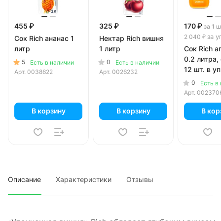
455 ₽
325 ₽
170 ₽
за 1 
за у
2 040 ₽
Сок Rich ананас 1
Нектар Rich вишня
литр
1 литр
Сок Rich а
0.2 литра,
5
0
Есть в наличии
Есть в наличии
12 шт. в уп
Арт.
0038622
Арт.
0026232
0
Есть в
Арт.
002370
В корзину
В корзину
В кор
Описание
Характеристики
Отзывы