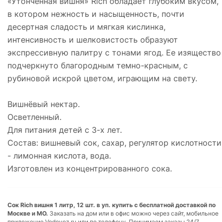
«Утонченная вишня» Rich обладает глубоким вкусом,
в котором нежность и насыщенность, почти
десертная сладость и мягкая кислинка,
интенсивность и шелковистость образуют
экспрессивную палитру с тонами ягод. Ее изящество
подчеркнуто благородным темно-красным, с
рубиновой искрой цветом, играющим на свету.
Вишнёвый нектар.
Осветленный.
Для питания детей с 3-х лет.
Состав: вишневый сок, сахар, регулятор кислотности
- лимонная кислота, вода.
Изготовлен из концентрированного сока.
Сок Rich вишня 1 литр, 12 шт. в уп. купить с бесплатной доставкой по
Москве и МО.
Заказать на дом или в офис можно через сайт, мобильное
приложение Vodovoz.ru или по телефону. Принимаем заказы 24/7.