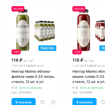
АКЦИЯ
АКЦИЯ
-12%
-12%
118 ₽
118 ₽
за 1 шт
за 1 шт
за уп
за уп
1 412.40 ₽
1 605 ₽
1 412.40 ₽
1 605 ₽
Нектар Maimo яблоко-
Нектар Maimo ябл
фейхоа-киви 0.33 литра,
вишня-слива 0.33 
стекло, 12 шт. в уп.
стекло, 12 шт. в уп
0
Есть в наличии
0
Есть в наличии
Арт.
0044882
Арт.
0044884
В корзину
В корзину