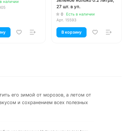
зеленое яблоко 0.2 литра,
 в наличии
27 шт. в уп.
005
0
Есть в наличии
Арт.
15593
ину
В корзину
тить его зимой от морозов, а летом от
вкусом и сохранением всех полезных