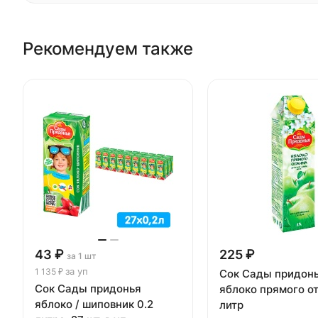
Рекомендуем также
43 ₽
225 ₽
за 1 шт
за уп
1 135 ₽
Сок Сады придон
Сок Сады придонья
яблоко прямого о
яблоко / шиповник 0.2
литр