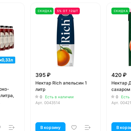
СКИДКА
5% ОТ 12ШТ
СКИДКА
395 ₽
420 ₽
Нектар Rich апельсин 1
Нектар 
око-
литр
сахаром 
литра,
0
Есть в наличии
0
Есть
.
Арт.
0043514
Арт.
0042
В корзину
В корз