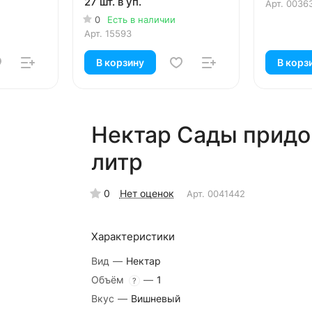
27 шт. в уп.
Арт.
0036
0
Есть в наличии
Арт.
15593
В корзину
В корз
Нектар Сады придон
литр
0
Нет оценок
Арт.
0041442
Характеристики
Вид
—
Нектар
Объём
—
1
?
Вкус
—
Вишневый