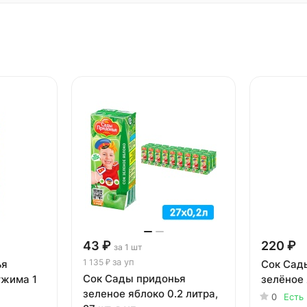
43 ₽
220 ₽
за 1 шт
за уп
1 135 ₽
ья
Сок Сад
Сок Сады придонья
тжима 1
зелёное 
зеленое яблоко 0.2 литра,
0
Есть