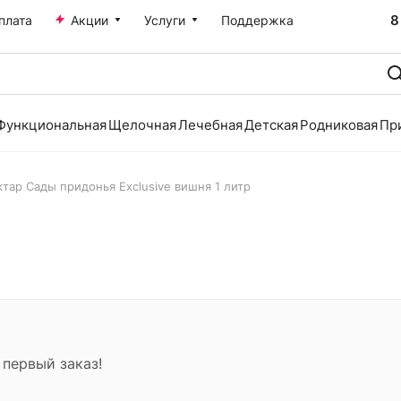
8
плата
Акции
Услуги
Поддержка
Функциональная
Щелочная
Лечебная
Детская
Родниковая
Пр
тар Сады придонья Exclusive вишня 1 литр
 первый заказ!