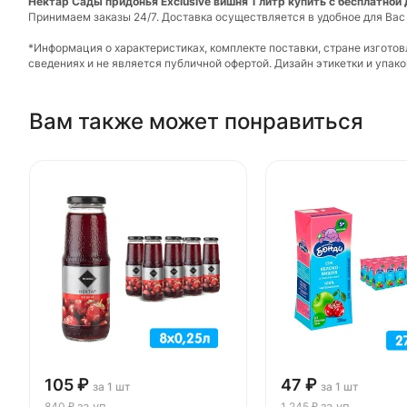
Нектар Сады придонья Exclusive вишня 1 литр купить с бесплатной
Принимаем заказы 24/7. Доставка осуществляется в удобное для Вас
*Информация о характеристиках, комплекте поставки, стране изгото
сведениях и не является публичной офертой. Дизайн этикетки и упа
Вам также может понравиться
105 ₽
47 ₽
за 1 шт
за 1 шт
за уп
за уп
840 ₽
1 245 ₽