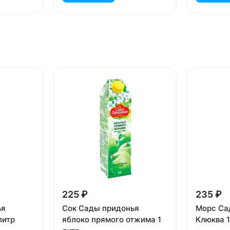
225 ₽
235 ₽
ья
Сок Сады придонья
Морс Са
литр
яблоко прямого отжима 1
Клюква 1