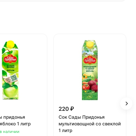
220 ₽
ы придонья
Сок Сады Придонья
яблоко 1 литр
мультиовощной со свеклой
1 литр
 в наличии