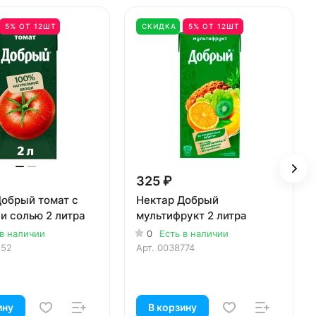
5% ОТ 12ШТ
СКИДКА
5% ОТ 12ШТ
325 ₽
Добрый томат с
Нектар Добрый
и солью 2 литра
мультифрукт 2 литра
 в наличии
0
Есть в наличии
152
Арт.
0038774
ину
В корзину