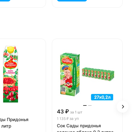
43 ₽
за 1 шт
за уп
1 135 ₽
ды Придонья
Сок Сады придонья
 литр