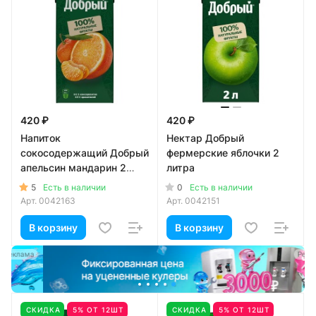
420 ₽
420 ₽
Напиток
Нектар Добрый
сокосодержащий Добрый
фермерские яблочки 2
апельсин мандарин 2
литра
литра
5
0
Есть в наличии
Есть в наличии
Арт.
0042163
Арт.
0042151
В корзину
В корзину
а
Реклама
СКИДКА
5% ОТ 12ШТ
СКИДКА
5% ОТ 12ШТ