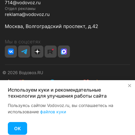
714@vodovoz.ru
Отдел рекламы
reklama@vodovoz.ru
Москва, Волгоградский проспект, д.42
Мы в соцсетях
© 2026 Водовоз.RU
✕
Используем куки и рекомендательные
Конфиденциальность
Оферта
технологии для улучшения работы сайта
Пользуясь сайтом Vodovoz.ru, вы соглашаетесь на
использование
файлов куки
ОК
Главная
Каталог
Корзина
Избранные
Кабинет
Сравнение