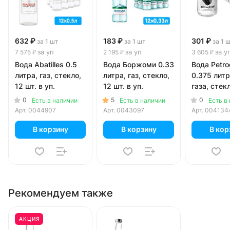
632 ₽
183 ₽
301 ₽
за 1 шт
за 1 шт
за 1 
за уп
за уп
за у
7 575 ₽
2 195 ₽
3 605 ₽
Вода Abatilles 0.5
Вода Боржоми 0.33
Вода Petro
литра, газ, стекло,
литра, газ, стекло,
0.375 литр
12 шт. в уп.
12 шт. в уп.
газа, стекл
в уп.
0
5
0
Есть в наличии
Есть в наличии
Есть в
Арт.
0044907
Арт.
0043097
Арт.
004134
В корзину
В корзину
В кор
Рекомендуем также
АКЦИЯ