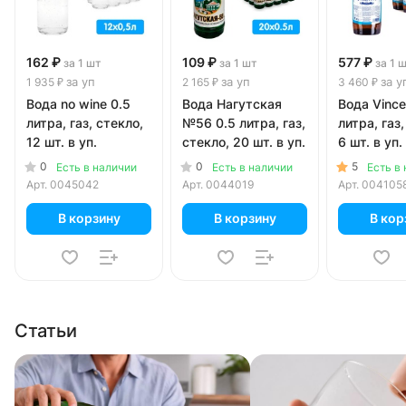
162 ₽
109 ₽
577 ₽
за 1 шт
за 1 шт
за 1 
за уп
за уп
за у
1 935 ₽
2 165 ₽
3 460 ₽
Вода no wine 0.5
Вода Нагутская
Вода Vince
литра, газ, стекло,
№56 0.5 литра, газ,
литра, газ,
12 шт. в уп.
стекло, 20 шт. в уп.
6 шт. в уп.
0
0
5
Есть в наличии
Есть в наличии
Есть в
Арт.
0045042
Арт.
0044019
Арт.
004105
В корзину
В корзину
В кор
Статьи