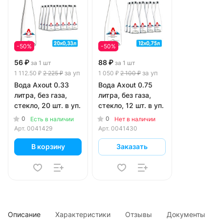
-50%
-50%
56 ₽
88 ₽
за 1 шт
за 1 шт
за уп
за уп
1 112.50 ₽
2 225 ₽
1 050 ₽
2 100 ₽
Вода Axout 0.33
Вода Axout 0.75
литра, без газа,
литра, без газа,
стекло, 20 шт. в уп.
стекло, 12 шт. в уп.
0
0
Есть в наличии
Нет в наличии
Арт.
0041429
Арт.
0041430
В корзину
Заказать
Описание
Характеристики
Отзывы
Документы