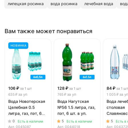
липецкая росинка
вода росинка
лечебная вода
вод
Вам также может понравиться
НОВИНКА
106 ₽
128 ₽
84 ₽
за 1 шт
за 1 шт
за 1 ш
за уп
за уп
за у
635 ₽
765 ₽
1 005 ₽
Вода Новотерская
Вода Нагутская
Вода лече
Целебная 0.5
№56 1.5 литра, газ,
столовая
литра, газ, пэт, 6
пэт, 6 шт. в уп.
Славяновс
шт. в уп.
литр, газ, 
0
5
5
Есть в наличии
Есть в наличии
Есть в
шт. в уп.
Арт.
0045087
Арт.
0044018
Арт.
004372