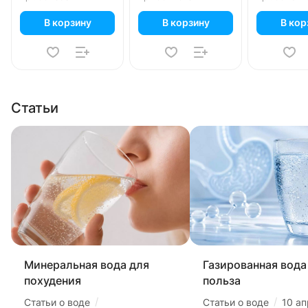
В корзину
В корзину
В кор
Статьи
Минеральная вода для
Газированная вода 
похудения
польза
/
/
Статьи о воде
Статьи о воде
10 а