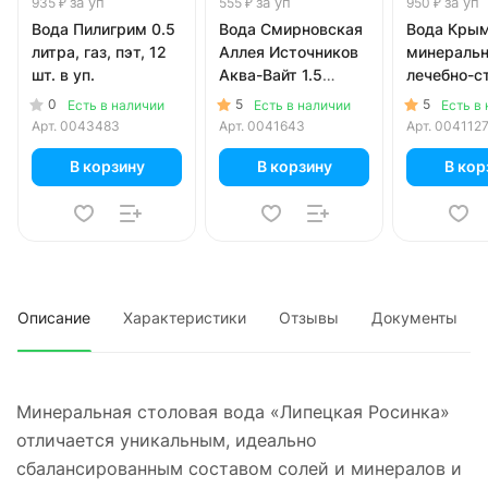
за уп
за уп
за уп
935 ₽
555 ₽
950 ₽
Вода Пилигрим 0.5
Вода Смирновская
Вода Кры
литра, газ, пэт, 12
Аллея Источников
минераль
шт. в уп.
Аква-Вайт 1.5
лечебно-с
литра, газ, пэт, 6
0.5 литра, 
0
5
5
Есть в наличии
Есть в наличии
Есть в
шт. в уп.
12 шт. в уп
Арт.
0043483
Арт.
0041643
Арт.
004112
В корзину
В корзину
В кор
Описание
Характеристики
Отзывы
Документы
Минеральная столовая вода «Липецкая Росинка»
отличается уникальным, идеально
сбалансированным составом солей и минералов и