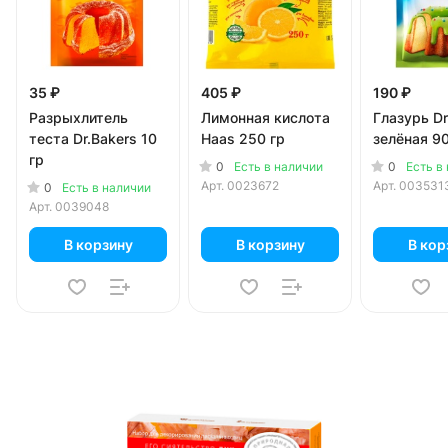
35 ₽
405 ₽
190 ₽
Разрыхлитель
Лимонная кислота
Глазурь Dr
теста Dr.Bakers 10
Haas 250 гр
зелёная 90
гр
0
0
Есть в наличии
Есть в
Арт.
0023672
Арт.
003531
0
Есть в наличии
Арт.
0039048
В корзину
В корзину
В кор