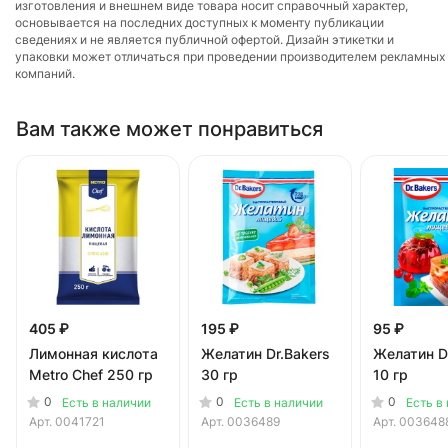
изготовления и внешнем виде товара носит справочный характер,
основывается на последних доступных к моменту публикации
сведениях и не является публичной офертой. Дизайн этикетки и
упаковки может отличаться при проведении производителем рекламных
компаний.
Вам также может понравиться
405 ₽
195 ₽
95 ₽
Лимонная кислота
Желатин Dr.Bakers
Желатин D
Metro Chef 250 гр
30 гр
10 гр
0
0
0
Есть в наличии
Есть в наличии
Есть в
Арт.
0041721
Арт.
0036489
Арт.
003648