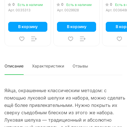
0
0
0
Есть в наличии
Есть в наличии
Есть в
Арт.
0035313
Арт.
0029928
Арт.
003648
В корзину
В корзину
В кор
Описание
Характеристики
Отзывы
Яйца, окрашенные классическим методом: с
помощью луковой шелухи из набора, можно сделать
ещё более привлекательными. Нужно покрыть их
сверху съедобным блеском из этого же набора.
Луковая шелуха — традиционный и абсолютно