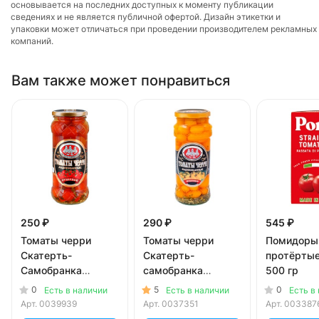
основывается на последних доступных к моменту публикации
сведениях и не является публичной офертой. Дизайн этикетки и
упаковки может отличаться при проведении производителем рекламных
компаний.
Вам также может понравиться
250 ₽
290 ₽
545 ₽
Томаты черри
Томаты черри
Помидоры
Скатерть-
Скатерть-
протёртые
Самобранка
самобранка
500 гр
маринованные
маринованные
0
5
0
Есть в наличии
Есть в наличии
Есть в
отборные 580 мл
медовые 580 мл
Арт.
0039939
Арт.
0037351
Арт.
003387