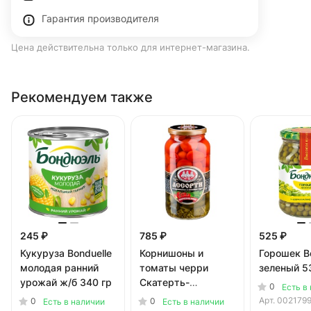
Гарантия производителя
Цена действительна только для интернет-магазина.
Рекомендуем также
245 ₽
785 ₽
525 ₽
Кукуруза Bonduelle
Корнишоны и
Горошек B
молодая ранний
томаты черри
зеленый 5
урожай ж/б 340 гр
Скатерть-
0
Есть в
Самобранка
Арт.
002179
0
0
Есть в наличии
Есть в наличии