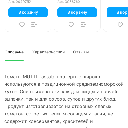
маринованные
Арт.
0040752
Арт.
0038760
1415 мл
В корзину
В корзину
В кор
Описание
Характеристики
Отзывы
Томаты MUTTI Passata протертые широко
используются в традиционной средиземноморской
кухне. Они применяются как для пиццы и прочей
выпечки, так и для соусов, супов и других блюд.
Продукт изготавливается из отборных спелых
томатов, согретых теплым солнцем Италии, не
содержит консервантов, красителей и