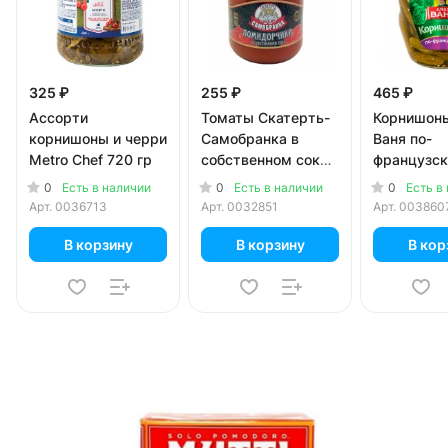
325 ₽
255 ₽
465 ₽
Ассорти
Томаты Скатерть-
Корнишон
корнишоны и черри
Самобранка в
Ваня по-
Metro Chef 720 гр
собственном соку
французск
720 гр
0
0
0
Есть в наличии
Есть в наличии
Есть в
Арт.
0036713
Арт.
0032851
Арт.
003860
В корзину
В корзину
В кор