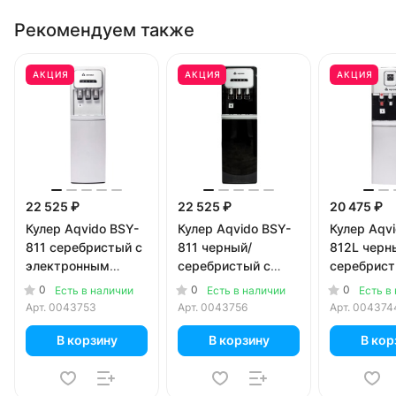
Рекомендуем также
АКЦИЯ
АКЦИЯ
АКЦИЯ
22 525 ₽
22 525 ₽
20 475 ₽
Кулер Aqvido BSY-
Кулер Aqvido BSY-
Кулер Aqv
811 серебристый с
811 черный/
812L черн
электронным
серебристый с
серебрист
охлаждением
электронным
компресс
0
0
0
Есть в наличии
Есть в наличии
Есть в
охлаждением
охлажден
Арт.
0043753
Арт.
0043756
Арт.
004374
В корзину
В корзину
В кор