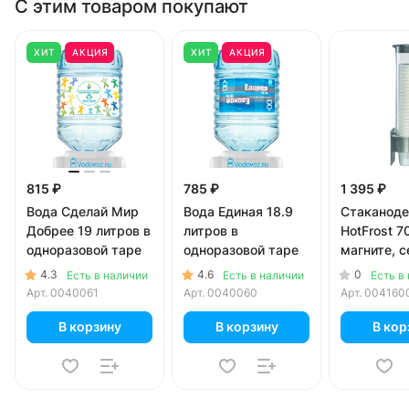
С этим товаром покупают
ХИТ
АКЦИЯ
ХИТ
АКЦИЯ
815 ₽
785 ₽
1 395 ₽
Вода Сделай Мир
Вода Единая 18.9
Стаканод
Добрее 19 литров в
литров в
HotFrost 7
одноразовой таре
одноразовой таре
магните, 
4.3
4.6
0
Есть в наличии
Есть в наличии
Есть в
Арт.
0040061
Арт.
0040060
Арт.
004160
В корзину
В корзину
В кор