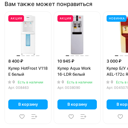
Вам также может понравиться
АКЦИЯ
АКЦИЯ
НОВИНКА
8 400 ₽
10 945 ₽
3 000 ₽
Кулер HotFrost V118
Кулер Aqua Work
Кулер Б/У 
E белый
16-LDR белый
AEL-172c 
0
0
0
Есть в наличии
Есть в наличии
Есть в
Арт.
008463
Арт.
0038090
Арт.
004507
В корзину
В корзину
В кор