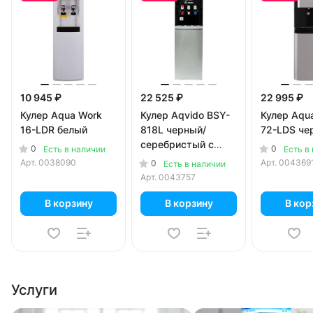
10 945 ₽
22 525 ₽
22 995 ₽
Кулер Aqua Work
Кулер Aqvido BSY-
Кулер Aqu
16-LDR белый
818L черный/
72-LDS че
серебристый с
0
0
Есть в наличии
Есть в
электронным
Арт.
0038090
Арт.
004369
0
Есть в наличии
охлаждением
Арт.
0043757
В корзину
В корзину
В кор
Услуги