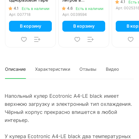
4.1
Есть 
одноразовой таре
Арт.
002531
4.1
4.6
Есть в наличии
Есть в наличии
Арт.
007718
Арт.
0039594
В корзину
В корзину
В кор
Описание
Характеристики
Отзывы
Видео
Напольный кулер Ecotronic A4-LE black имеет
верхнюю загрузку и электронный тип охлаждения.
Чёрный корпус прекрасно впишется в любой
интерьер.
У кулера Ecotronic A4-LE black два температурных