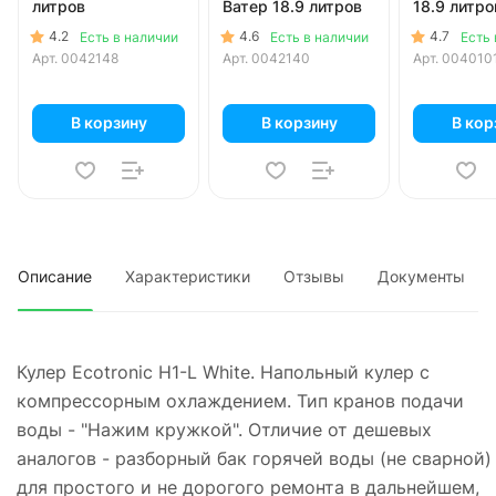
литров
Ватер 18.9 литров
18.9 литро
4.2
4.6
4.7
Есть в наличии
Есть в наличии
Есть 
Арт.
0042148
Арт.
0042140
Арт.
004010
В корзину
В корзину
В кор
Описание
Характеристики
Отзывы
Документы
Кулер Ecotronic H1-L White. Напольный кулер с
компрессорным охлаждением. Тип кранов подачи
воды - "Нажим кружкой". Отличие от дешевых
аналогов - разборный бак горячей воды (не сварной)
для простого и не дорогого ремонта в дальнейшем,