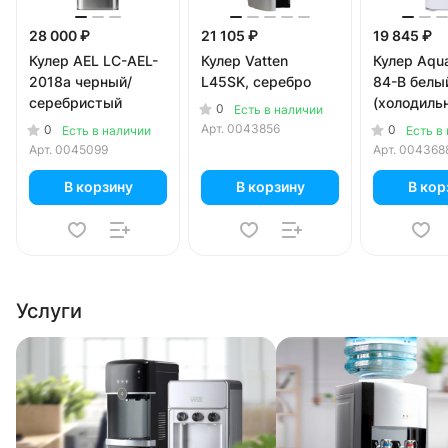
28 000 ₽
21 105 ₽
19 845 ₽
Кулер AEL LC-AEL-
Кулер Vatten
Кулер Aqu
2018a черный/
L45SK, серебро
84-B белы
серебристый
(холодиль
0
Есть в наличии
литров)
Арт.
0043856
0
0
Есть в наличии
Есть в
Арт.
0045099
Арт.
004368
В корзину
В корзину
В кор
Услуги