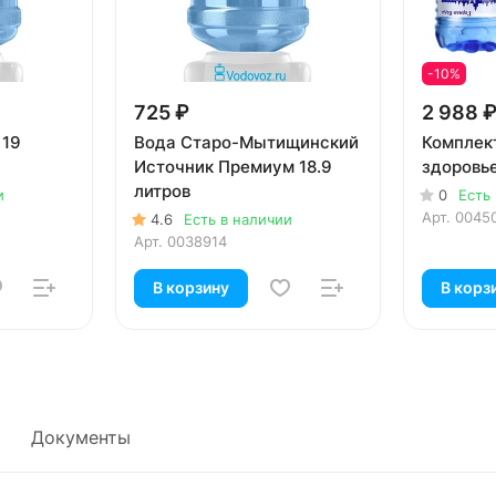
-10%
725 ₽
2 988 
 19
Вода Старо-Мытищинский
Комплект
Источник Премиум 18.9
здоровь
литров
и
0
Есть
Арт.
0045
4.6
Есть в наличии
Арт.
0038914
В корзину
В корз
Документы