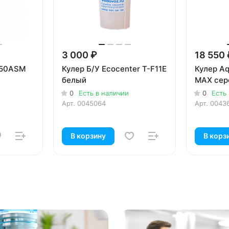
3 000 ₽
18 550 
450ASM
Кулер Б/У Ecocenter T-F11E
Кулер Aq
белый
MAX сер
0
Есть в наличии
0
Есть
Арт.
0045064
Арт.
0043
В корзину
В корз