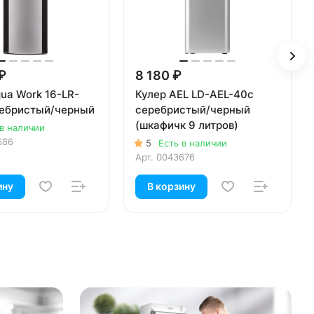
₽
8 180 ₽
ua Work 16-LR-
Кулер AEL LD-AEL-40c
ебристый/черный
серебристый/черный
(шкафичк 9 литров)
 в наличии
686
5
Есть в наличии
Арт.
0043676
ину
В корзину