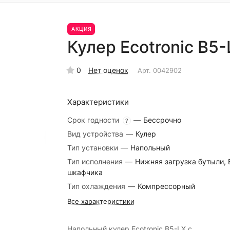
АКЦИЯ
Кулер Ecotronic B5
0
Нет оценок
Арт.
0042902
Характеристики
Срок годности
—
Бессрочно
?
Вид устройства
—
Кулер
Тип установки
—
Напольный
Тип исполнения
—
Нижняя загрузка бутыли, 
шкафчика
Тип охлаждения
—
Компрессорный
Все характеристики
Напольный кулер Ecotronic B5-LX с