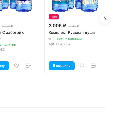
-10%
₽
3 006 ₽
3 320 ₽
3 340 ₽
 С заботой о
Комплект Русская душа
е
0
Есть в наличии
Арт.
0045084
 в наличии
083
ину
В корзину