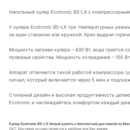
Напольный кулер Ecotronic B5-LX с компрессорны
У кулера Ecotronic B5-LX три температурных режи
на кран стаканом или кружкой. Кран выдачи горяч
Мощность нагрева кулера – 430 Вт, вода греется со
полезные свойства. Мощность охлаждения – 100 Вт
Аппарат отличается тихой работой компрессора (
сигнал, который включается через 5 мин и подскаж
Стильный дизайн и высокая продуктивность делаю
Ecotronic и наслаждайтесь комфортом каждый ден
Кулер Ecotronic B5-LX белый купить с бесплатной доставкой по Мос
24/7. Доставка осуществляется в удобное для Вас время.