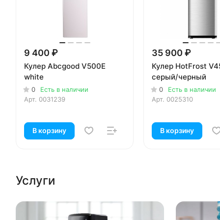
9 400 ₽
35 900 ₽
Кулер Abcgood V500E
Кулер HotFrost V
white
серый/черный
0
Есть в наличии
0
Есть в наличии
Арт.
0031239
Арт.
0025310
В корзину
В корзину
Услуги