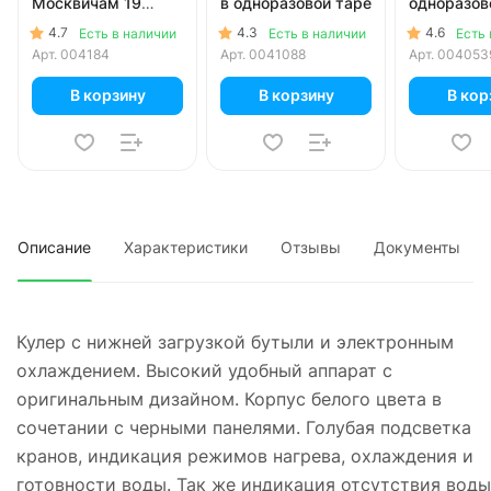
Москвичам 19
в одноразовой таре
одноразов
литров в
4.7
4.3
4.6
Есть в наличии
Есть в наличии
Есть 
одноразовой таре
Арт.
004184
Арт.
0041088
Арт.
004053
В корзину
В корзину
В кор
Описание
Характеристики
Отзывы
Документы
Кулер с нижней загрузкой бутыли и электронным
охлаждением. Высокий удобный аппарат с
оригинальным дизайном. Корпус белого цвета в
сочетании с черными панелями. Голубая подсветка
кранов, индикация режимов нагрева, охлаждения и
готовности воды. Так же индикация отсутствия воды