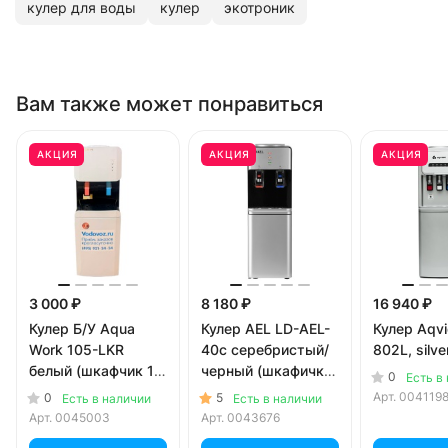
кулер для воды
кулер
экотроник
Вам также может понравиться
АКЦИЯ
АКЦИЯ
АКЦИЯ
3 000 ₽
8 180 ₽
16 940 ₽
Кулер Б/У Aqua
Кулер AEL LD-AEL-
Кулер Aqv
Work 105-LKR
40c серебристый/
802L, silve
белый (шкафчик 13
черный (шкафичк 9
0
Есть в
литров)
литров)
Арт.
004119
0
5
Есть в наличии
Есть в наличии
Арт.
0045003
Арт.
0043676