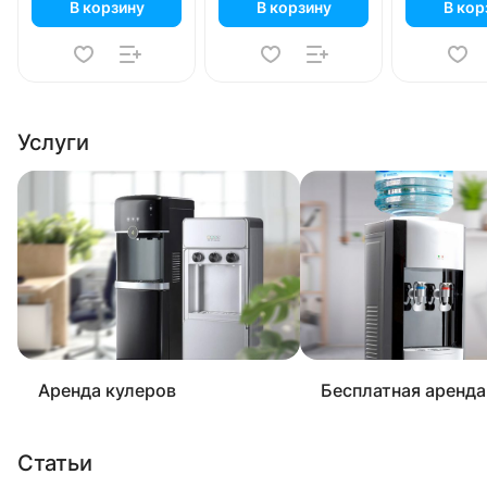
В корзину
В корзину
В кор
Услуги
Аренда кулеров
Бесплатная аренда
Статьи