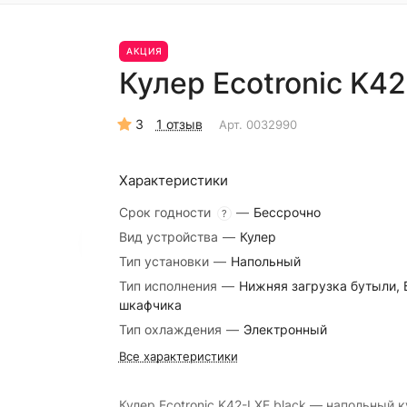
АКЦИЯ
Кулер Ecotronic K4
3
1 отзыв
Арт.
0032990
Характеристики
Срок годности
—
Бессрочно
?
Вид устройства
—
Кулер
Тип установки
—
Напольный
Тип исполнения
—
Нижняя загрузка бутыли, 
шкафчика
Тип охлаждения
—
Электронный
Все характеристики
Кулер Ecotronic K42-LXE black — напольный 