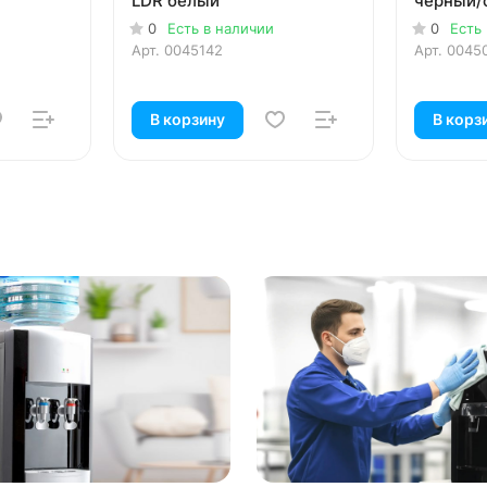
LDR белый
черный/
0
Есть в наличии
0
Есть
Арт.
0045142
Арт.
0045
В корзину
В корз