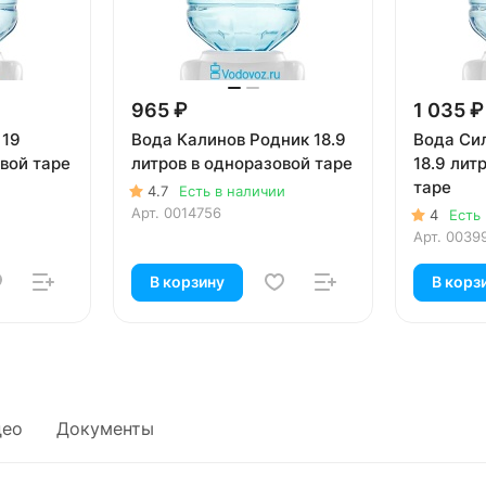
965 ₽
1 035 ₽
 19
Вода Калинов Родник 18.9
Вода Си
вой таре
литров в одноразовой таре
18.9 лит
таре
4.7
Есть в наличии
Арт.
0014756
4
Есть
Арт.
0039
В корзину
В корз
део
Документы