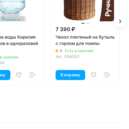
7 390 ₽
ла воды Карелия
Чехол плетеный на бутыль
ров в одноразовой
с горлом для помпы
5
Есть в наличии
Арт.
0040051
 в наличии
991
ину
В корзину