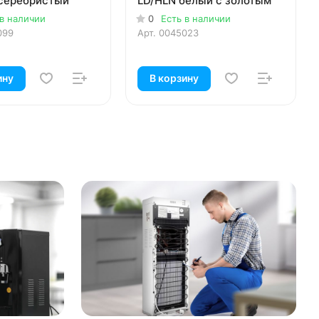
серебристый
LD/HLN белый с золотым
 в наличии
0
Есть в наличии
099
Арт.
0045023
ину
В корзину