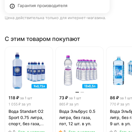
Гарантия производителя
Цена действительна только для интернет-магазина.
С этим товаром покупают
118 ₽
73 ₽
86 ₽
за 1 шт
за 1 шт
за 1 ш
за уп
за уп
за уп
1 055 ₽
865 ₽
770 ₽
Вода Standart О2
Вода Эльбрус 0.5
Вода Эльб
Sport 0.75 литра,
литра, без газа,
литр, без г
спорт, без газа,
пэт, 12 шт. в уп.
9 шт. в уп.
пэт, 9 шт. в уп.
0
5
0
Есть в наличии
Есть в наличии
Есть в