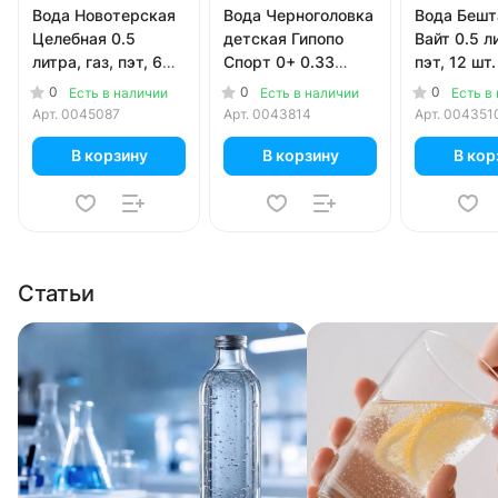
Вода Новотерская
Вода Черноголовка
Вода Бешт
Целебная 0.5
детская Гипопо
Вайт 0.5 ли
литра, газ, пэт, 6
Спорт 0+ 0.33
пэт, 12 шт.
шт. в уп.
литра, без газа,
0
0
0
Есть в наличии
Есть в наличии
Есть в
пэт, 12 шт. в уп.
Арт.
0045087
Арт.
0043814
Арт.
004351
В корзину
В корзину
В кор
Статьи