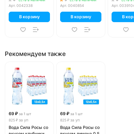
Арт.
0042338
Арт.
0040854
Арт.
003910
В корзину
В корзину
В кор
Рекомендуем также
69 ₽
69 ₽
за 1 шт
за 1 шт
за уп
за уп
825 ₽
825 ₽
Вода Сила Росы со
Вода Сила Росы со
вкусом клубники
вкусом лимона 0.5