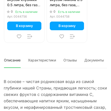
0.5 литра, без газа,
литра, без газа,
пэт, 12 шт. в уп.
пэт, 12 шт. в уп.
0
0
Есть в наличии
Есть в наличии
Арт.
0044756
Арт.
0044758
В корзину
В корзину
Описание
Характеристики
Отзывы
Документы
В основе – чистая родниковая вода из самой
глубинки нашей Страны, придающая легкость; соки
свежих фруктов с содержанием витамина С,
обеспечивающие напитки ярким, насыщенным
вкусом, и нерафинированный тростниковый сахар,