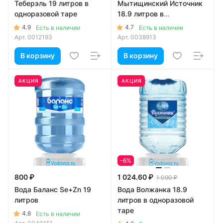
Теберэль 19 литров в
Мытищинский Источник
одноразовой таре
18.9 литров в
одноразовой таре
4.9
4.7
Есть в наличии
Есть в наличии
Арт.
0012193
Арт.
0038913
В корзину
В корзину
АКЦИЯ
АКЦИЯ
-6%
800 ₽
1 024.60 ₽
1 090 ₽
Вода Баланс Se+Zn 19
Вода Волжанка 18.9
литров
литров в одноразовой
таре
4.8
Есть в наличии