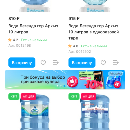
810 ₽
915 ₽
Вода Легенда гор Архыз
Вода Легенда гор Архыз
19 литров
19 литров в одноразовой
таре
4.2
Есть в наличии
Арт.
0012498
4.8
Есть в наличии
Арт.
0012502
В корзину
В корзину
а
Реклама
ХИТ
АКЦИЯ
ХИТ
АКЦИЯ