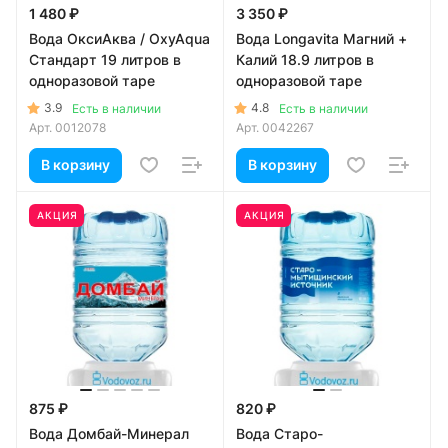
1 480 ₽
3 350 ₽
Вода ОксиАква / OxyAqua
Вода Longavita Магний +
Стандарт 19 литров в
Калий 18.9 литров в
одноразовой таре
одноразовой таре
3.9
4.8
Есть в наличии
Есть в наличии
Арт.
0012078
Арт.
0042267
В корзину
В корзину
АКЦИЯ
АКЦИЯ
875 ₽
820 ₽
Вода Домбай-Минерал
Вода Старо-