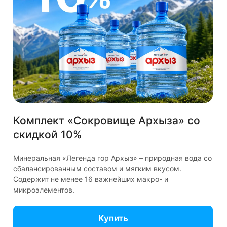
Для поставщиков
714@vodovoz.ru
Отдел рекламы
reklama@vodovoz.ru
Москва, Волгоградский проспект, д.42
Мы в соцсетях
Комплект «Сокровище Архыза» со
© 2026 Водовоз.RU
скидкой 10%
✕
Используем куки и рекомендательные
Минеральная «Легенда гор Архыз» – природная вода со
Конфиденциальность
Оферта
технологии для улучшения работы сайта
сбалансированным составом и мягким вкусом.
Содержит не менее 16 важнейших макро- и
Пользуясь сайтом Vodovoz.ru, вы соглашаетесь на
микроэлементов.
использование
файлов куки
Купить
ОК