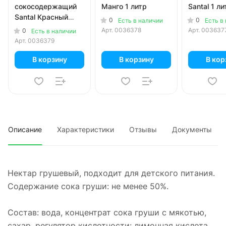
сокосодержащий
Манго 1 литр
Santal 1 ли
Santal Красный
0
0
Есть в наличии
Есть в
сицилийский
Арт.
0036378
Арт.
003637
0
Есть в наличии
апельсин 1 литр
Арт.
0036379
В корзину
В корзину
В кор
Описание
Характеристики
Отзывы
Документы
Нектар грушевый, подходит для детского питания.
Содержание сока груши: не менее 50%.
Состав: вода, концентрат сока груши с мякотью,
сахар, регулятор кислотности: лимонная кислота,