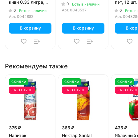
киви 0.33 литра,
пэт, 12 шт.
0
Есть в наличии
стекло, 12 шт. в уп.
Арт.
0043537
0
0
Есть в наличии
Есть в
Арт.
0044882
Арт.
004328
В корзину
В корзину
В кор
Рекомендуем также
СКИДКА
СКИДКА
СКИДКА
5% ОТ 12ШТ
5% ОТ 12ШТ
5% ОТ 12Ш
375 ₽
365 ₽
435 ₽
Напиток
Нектар Santal
Яблочный 