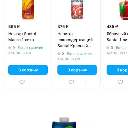
365 ₽
375 ₽
435 ₽
Нектар Santal
Напиток
Яблочный 
Манго 1 литр
сокосодержащий
Santal 1 ли
Santal Красный
0
0
Есть в наличии
Есть в
сицилийский
Арт.
0036378
Арт.
003637
0
Есть в наличии
апельсин 1 литр
Арт.
0036379
В корзину
В корзину
В кор