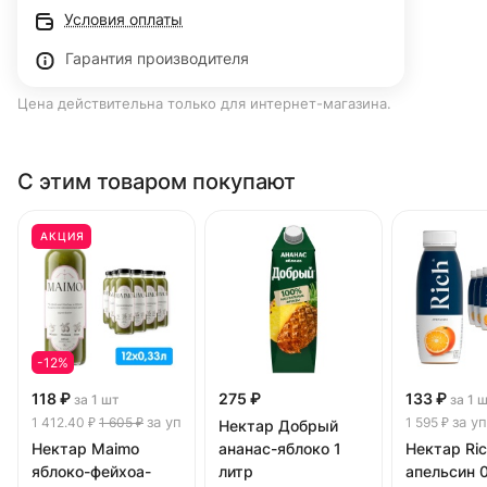
Условия оплаты
Гарантия производителя
Цена действительна только для интернет-магазина.
С этим товаром покупают
АКЦИЯ
-12%
118 ₽
275 ₽
133 ₽
за 1 шт
за 1 
за уп
за уп
1 412.40 ₽
1 605 ₽
1 595 ₽
Нектар Добрый
Нектар Maimo
ананас-яблоко 1
Нектар Ri
яблоко-фейхоа-
литр
апельсин 0