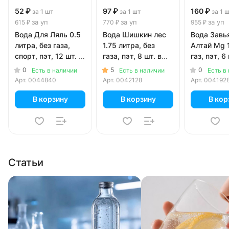
52 ₽
97 ₽
160 ₽
за 1 шт
за 1 шт
за 1 
за уп
за уп
за уп
615 ₽
770 ₽
955 ₽
Вода Для Ляль 0.5
Вода Шишкин лес
Вода Завь
литра, без газа,
1.75 литра, без
Алтай Mg 1
спорт, пэт, 12 шт. в
газа, пэт, 8 шт. в
газ,
уп.
уп.
0
5
0
Есть в наличии
Есть в наличии
Есть в
Арт.
0044840
Арт.
0042128
Арт.
004192
В корзину
В корзину
В кор
Статьи