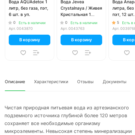
Вода AQUAdetox 1
Вода Jevea
Вода Апар
литр, без газа, пэт,
Crystalnaya / Живея
литра, без 
6 шт. в уп.
Кристальная 1
пэт, 12 шт.
литр, газ, пэт, 6 шт.
0
0
5
Есть в наличии
Есть в наличии
Есть в
в уп.
Арт.
0043870
Арт.
0043763
Арт.
003976
В корзину
В корзину
В кор
Описание
Характеристики
Отзывы
Документы
Чистая природная питьевая вода из артезианского
подземного источника глубиной более 120 метров
сохраняет все необходимые организму
микроэлементы. Невысокая степень минерализации