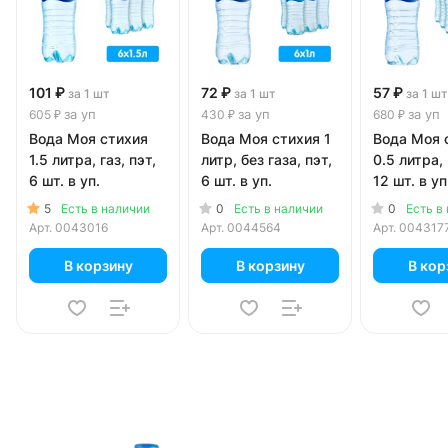
101 ₽
72 ₽
57 ₽
за 1 шт
за 1 шт
за 1 шт
за уп
за уп
за уп
605 ₽
430 ₽
680 ₽
Вода Моя стихия
Вода Моя стихия 1
Вода Моя 
1.5 литра, газ, пэт,
литр, без газа, пэт,
0.5 литра, 
6 шт. в уп.
6 шт. в уп.
12 шт. в уп
5
0
0
Есть в наличии
Есть в наличии
Есть в
Арт.
0043016
Арт.
0044564
Арт.
004317
В корзину
В корзину
В кор