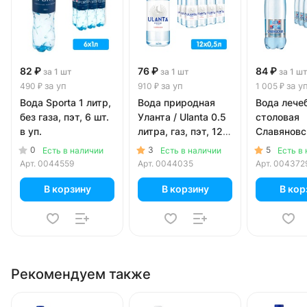
82 ₽
76 ₽
84 ₽
за 1 шт
за 1 шт
за 1 ш
за уп
за уп
за у
490 ₽
910 ₽
1 005 ₽
Вода Sporta 1 литр,
Вода природная
Вода лече
без газа, пэт, 6 шт.
Уланта / Ulanta 0.5
столовая
в уп.
литра, газ, пэт, 12
Славяновс
шт. в уп.
литр, газ, 
0
3
5
Есть в наличии
Есть в наличии
Есть в
шт. в уп.
Арт.
0044559
Арт.
0044035
Арт.
004372
В корзину
В корзину
В кор
Рекомендуем также