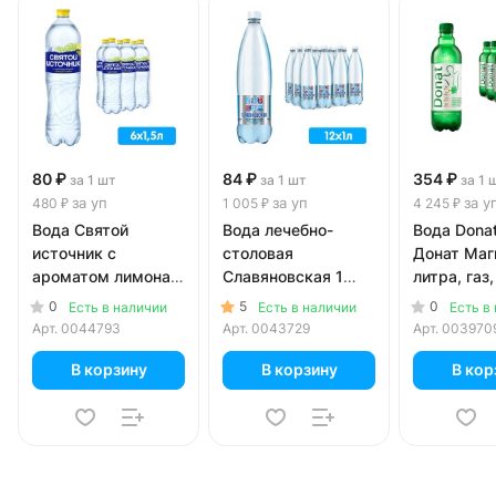
80 ₽
84 ₽
354 ₽
за 1 шт
за 1 шт
за 1 
за уп
за уп
за у
480 ₽
1 005 ₽
4 245 ₽
Вода Святой
Вода лечебно-
Вода Donat
источник с
столовая
Донат Маг
ароматом лимона и
Славяновская 1
литра, газ,
лайма 1.5 литра,
литр, газ, пэт, 12
шт. в уп.
0
5
0
Есть в наличии
Есть в наличии
Есть в
газ, пэт, 6 шт. в уп.
шт. в уп.
Арт.
0044793
Арт.
0043729
Арт.
003970
В корзину
В корзину
В кор