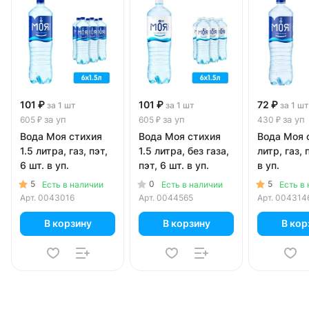
101 ₽
101 ₽
72 ₽
за 1 шт
за 1 шт
за 1 шт
за уп
за уп
за уп
605 ₽
605 ₽
430 ₽
Вода Моя стихия
Вода Моя стихия
Вода Моя 
1.5 литра, газ, пэт,
1.5 литра, без газа,
литр, газ, 
6 шт. в уп.
пэт, 6 шт. в уп.
в уп.
5
0
5
Есть в наличии
Есть в наличии
Есть в
Арт.
0043016
Арт.
0044565
Арт.
004314
В корзину
В корзину
В кор