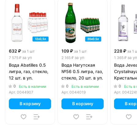
632 ₽
109 ₽
228 ₽
за 1 шт
за 1 шт
за 1 
за уп
за уп
за у
7 575 ₽
2 165 ₽
1 365 ₽
Вода Abatilles 0.5
Вода Нагутская
Вода Jeve
литра, газ, стекло,
№56 0.5 литра, газ,
Crystalnay
12 шт. в уп.
стекло, 20 шт. в уп.
Кристальн
литра, газ,
0
0
0
Есть в наличии
Есть в наличии
Есть в
6 шт. в уп.
Арт.
0044907
Арт.
0044019
Арт.
004224
В корзину
В корзину
В кор