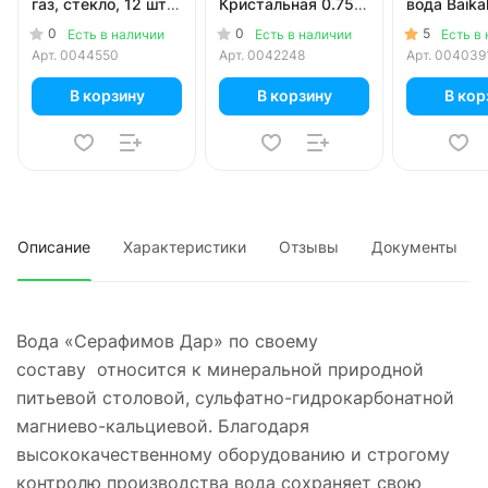
газ, стекло, 12 шт.
Кристальная 0.75
вода Baika
в уп.
литра, без газа,
0.25 литра,
0
0
5
Есть в наличии
Есть в наличии
Есть в
стекло, 6 шт. в уп.
стекло, 24 
Арт.
0044550
Арт.
0042248
Арт.
004039
В корзину
В корзину
В кор
Описание
Характеристики
Отзывы
Документы
Вода «Серафимов Дар» по своему
составу относится к минеральной природной
питьевой столовой, сульфатно-гидрокарбонатной
магниево-кальциевой. Благодаря
высококачественному оборудованию и строгому
контролю производства вода сохраняет свою