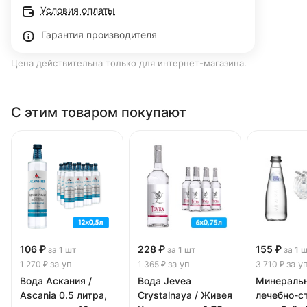
Условия оплаты
Гарантия производителя
Цена действительна только для интернет-магазина.
С этим товаром покупают
106 ₽
228 ₽
155 ₽
за 1 шт
за 1 шт
за 1 
за уп
за уп
за у
1 270 ₽
1 365 ₽
3 710 ₽
Вода Аскания /
Вода Jevea
Минераль
Ascania 0.5 литра,
Crystalnaya / Живея
лечебно-с