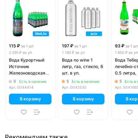
115 ₽
197 ₽
93 ₽
за 1 шт
за 1 шт
за 1 ш
за уп
за уп
за у
2 295 ₽
1 180 ₽
1 850 ₽
Вода Курортный
Вода no wine 1
Вода Тебе
Источник
литр, газ, стекло, 6
лечебно-с
Железноводская
шт. в уп.
0.5 литра, 
0.5 литра, газ,
стекло, 20 
0
5
5
Есть в наличии
Есть в наличии
Есть в
стекло, 20 шт. в уп.
Арт.
0044414
Арт.
0042530
Арт.
004166
В корзину
В корзину
В кор
Рекомендуем также