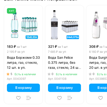
ХИТ
183 ₽
321 ₽
308 ₽
за 1 шт
за 1 шт
за 1 
за уп
за уп
за у
2 195 ₽
7 685 ₽
6 160 ₽
Вода Боржоми 0.33
Вода San Felice
Вода Surgi
литра, газ, стекло,
0.375 литра, без
литра, газ,
12 шт. в уп.
газа, стекло, 24 шт.
20 шт. в уп
в уп.
5
0
0
Есть в наличии
Есть в наличии
Есть в
Арт.
0043097
Арт.
0041108
Арт.
003865
В корзину
В корзину
В кор