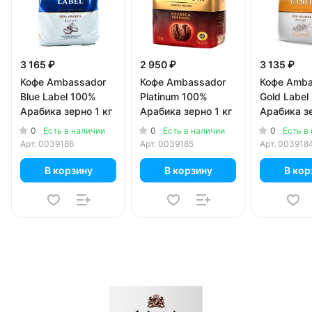
3 165 ₽
2 950 ₽
3 135 ₽
Кофе Ambassador
Кофе Ambassador
Кофе Amba
Blue Label 100%
Platinum 100%
Gold Label
Арабика зерно 1 кг
Арабика зерно 1 кг
Арабика зе
0
0
0
Есть в наличии
Есть в наличии
Есть в
Арт.
0039186
Арт.
0039185
Арт.
003918
В корзину
В корзину
В кор