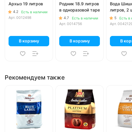
Архыз 19 литров
Родник 18.9 литров
Вода Шишк
в одноразовой таре
литров, 2 ш
4.2
Есть в наличии
Арт.
0012498
4.7
5
Есть в наличии
Есть в
Арт.
0014756
Арт.
004212
В корзину
В корзину
В кор
Рекомендуем также