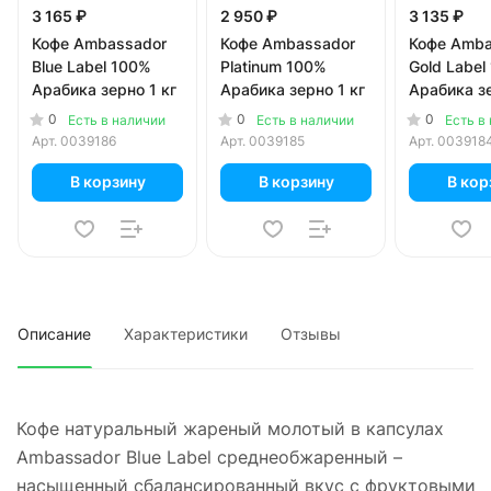
3 165 ₽
2 950 ₽
3 135 ₽
Кофе Ambassador
Кофе Ambassador
Кофе Amba
Blue Label 100%
Platinum 100%
Gold Label
Арабика зерно 1 кг
Арабика зерно 1 кг
Арабика зе
0
0
0
Есть в наличии
Есть в наличии
Есть в
Арт.
0039186
Арт.
0039185
Арт.
003918
В корзину
В корзину
В кор
Описание
Характеристики
Отзывы
Кофе натуральный жареный молотый в капсулах
Ambassador Blue Label среднеобжаренный –
насыщенный сбалансированный вкус с фруктовыми