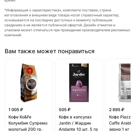
время.
*Информация о характеристиках, комплекте поставки, стране
изготовления и внешнем виде товара носит справочный характер,
основывается на последних доступных к моменту публикации
сведениях и не является публичной офертой. Дизайн этикетки и
упаковки может отличаться при проведении производителем рекламных
компаний.
Вам также может понравиться
1 005 ₽
505 ₽
2 695 ₽
Кофе Ko&Fe
Кофе в капсулах
Кофе Piazz
Колумбия Супремо
Jardin / Жардин
Caffe Arab
молотый 200 гр.
Andante 10 шт, 5 гр
зерно 1 кг