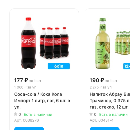
177 ₽
190 ₽
за 1 шт
за 1 шт
за уп
за уп
1 060 ₽
2 275 ₽
Coca-cola / Кока Кола
Напиток Абрау Ви
Импорт 1 литр, пэт, 6 шт. в
Траминер, 0.375 л
уп.
газ, стекло, 12 шт. 
0
Есть в наличии
0
Есть в наличии
Арт.
0038276
Арт.
0043174