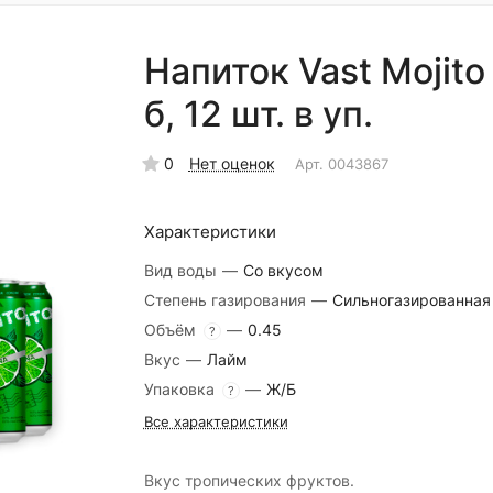
Напиток Vast Mojito
б, 12 шт. в уп.
0
Нет оценок
Арт.
0043867
Характеристики
Вид воды
—
Со вкусом
Степень газирования
—
Сильногазированная
Объём
—
0.45
?
Вкус
—
Лайм
Упаковка
—
Ж/Б
?
Все характеристики
Вкус тропических фруктов.