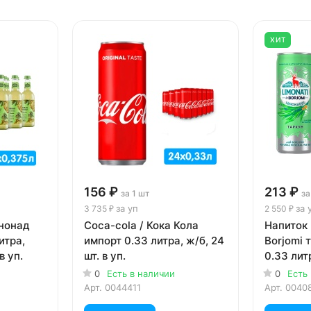
ХИТ
156 ₽
213 ₽
за 1 шт
за
за уп
за 
3 735 ₽
2 550 ₽
нонад
Coca-cola / Кока Кола
Напиток 
итра,
импорт 0.33 литра, ж/б, 24
Borjomi т
в уп.
шт. в уп.
0.33 литр
0
Есть в наличии
0
Есть
Арт.
0044411
Арт.
0040