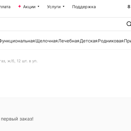
8
плата
Акции
Услуги
Поддержка
Функциональная
Щелочная
Лечебная
Детская
Родниковая
Пр
аз, ж/б, 12 шт. в уп.
 первый заказ!