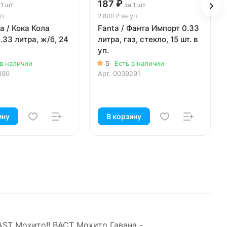
187 ₽
 1 шт
за 1 шт
уп
за уп
2 800 ₽
a / Кока Кола
Fanta / Фанта Импорт 0.33
.33 литра, ж/б, 24
литра, газ, стекло, 15 шт. в
уп.
 в наличии
5
Есть в наличии
390
Арт.
0039291
ину
В корзину
AST Мохито!! ВАСТ Мохито Гавана -