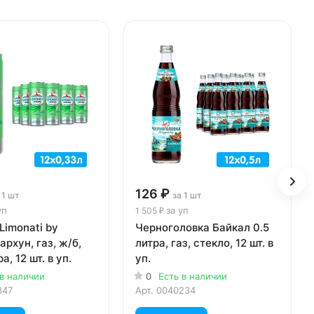
126 ₽
 1 шт
за 1 шт
уп
за уп
1 505 ₽
Limonati by
Черноголовка Байкал 0.5
архун, газ, ж/б,
литра, газ, стекло, 12 шт. в
а, 12 шт. в уп.
уп.
 в наличии
0
Есть в наличии
847
Арт.
0040234