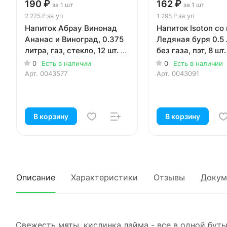
190 ₽
162 ₽
за 1 шт
за 1 шт
за уп
за уп
2 275 ₽
1 295 ₽
Напиток Абрау Винонад
Напиток Isoton со
Ананас и Виноград, 0.375
Ледяная буря 0.5 
литра, газ, стекло, 12 шт. в
без газа, пэт, 8 шт.
уп.
0
Есть в наличии
0
Есть в наличии
Арт.
0043577
Арт.
0043091
В корзину
В корзину
Описание
Характеристики
Отзывы
Докум
Свежесть мяты, кислинка лайма - все в одной бут