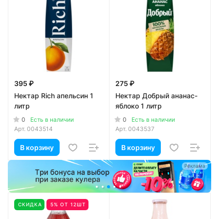
395 ₽
275 ₽
Нектар Rich апельсин 1
Нектар Добрый ананас-
литр
яблоко 1 литр
0
0
Есть в наличии
Есть в наличии
Арт.
0043514
Арт.
0043537
В корзину
В корзину
а
Реклама
СКИДКА
5% ОТ 12ШТ