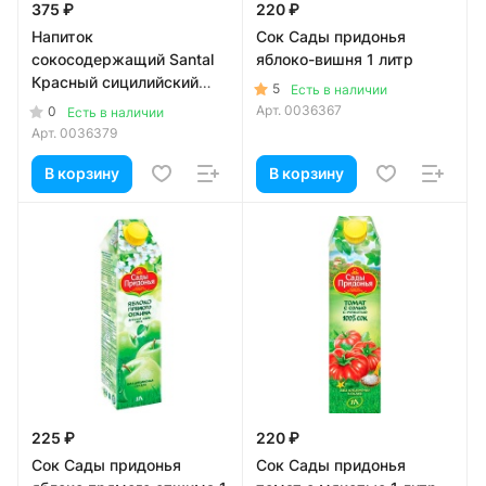
375 ₽
220 ₽
Напиток
Сок Сады придонья
сокосодержащий Santal
яблоко-вишня 1 литр
Красный сицилийский
5
Есть в наличии
апельсин 1 литр
Арт.
0036367
0
Есть в наличии
Арт.
0036379
В корзину
В корзину
225 ₽
220 ₽
Сок Сады придонья
Сок Сады придонья