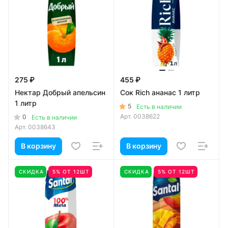
275 ₽
455 ₽
Нектар Добрый апельсин
Сок Rich ананас 1 литр
1 литр
5
Есть в наличии
Арт.
0038622
0
Есть в наличии
Арт.
0038643
В корзину
В корзину
СКИДКА
5% ОТ 12ШТ
СКИДКА
5% ОТ 12ШТ