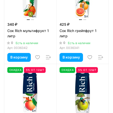
340 ₽
425 ₽
Сок Rich мультифрукт 1
Сок Rich грейпфрут 1
литр
литр
0
0
Есть в наличии
Есть в наличии
Арт.
0036342
Арт.
0036341
В корзину
В корзину
СКИДКА
5% ОТ 12ШТ
СКИДКА
5% ОТ 12ШТ