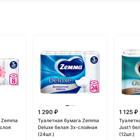
1 290 ₽
1 125 ₽
а Zemma
Туалетная бумага Zemma
Туалетн
 слоя
Deluxe белая 3х-слойная
Just1 бе
(24шт.)
(12шт.)