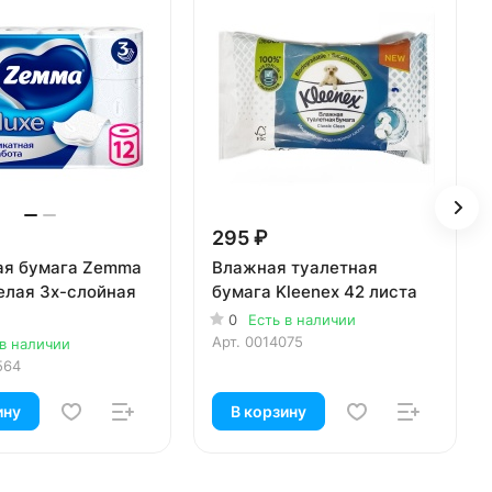
295 ₽
ая бумага Zemma
Влажная туалетная
елая 3х-слойная
бумага Kleenex 42 листа
0
Есть в наличии
Арт.
0014075
 в наличии
564
ину
В корзину