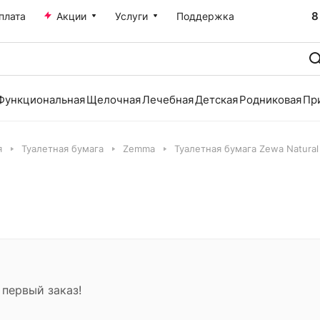
8
плата
Акции
Услуги
Поддержка
Функциональная
Щелочная
Лечебная
Детская
Родниковая
Пр
я
Туалетная бумага
Zemma
Туалетная бумага Zewa Natural 
 первый заказ!