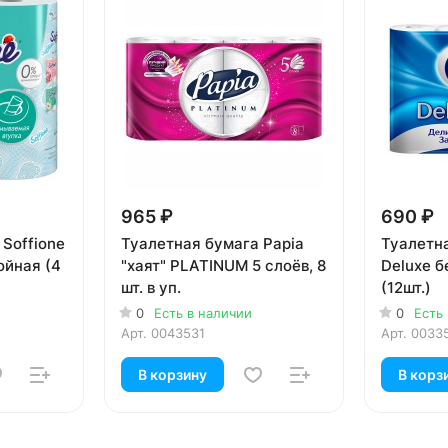
965 ₽
690 ₽
Soffione
Туалетная бумага Papia
Туалетн
ойная (4
"хаят" PLATINUM 5 слоёв, 8
Deluxe б
шт. в уп.
(12шт.)
0
Есть в наличии
0
Есть
Арт.
0043531
Арт.
0033
В корзину
В корз