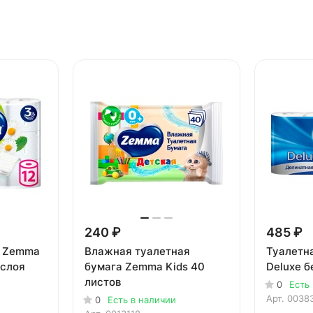
240 ₽
485 ₽
а Zemma
Влажная туалетная
Туалетн
 слоя
бумага Zemma Kids 40
Deluxe б
листов
0
Есть
Арт.
0038
0
Есть в наличии