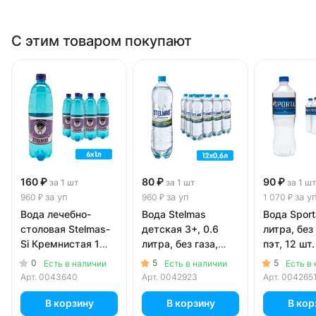
С этим товаром покупают
160 ₽
80 ₽
90 ₽
за 1 шт
за 1 шт
за 1 ш
за уп
за уп
за у
960 ₽
960 ₽
1 070 ₽
Вода лечебно-
Вода Stelmas
Вода Sport
столовая Stelmas-
детская 3+, 0.6
литра, без 
Si Кремнистая 1
литра, без газа,
пэт, 12 шт.
литр, газ, пэт, 6 шт.
пэт, 12 шт. в уп.
0
5
5
Есть в наличии
Есть в наличии
Есть в
в уп.
Арт.
0043640
Арт.
0042923
Арт.
004265
В корзину
В корзину
В кор