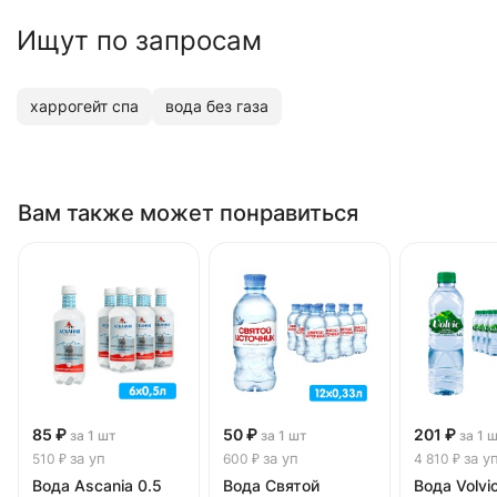
Ищут по запросам
харрогейт спа
вода без газа
Вам также может понравиться
85 ₽
50 ₽
201 ₽
за 1 шт
за 1 шт
за 1 
за уп
за уп
за у
510 ₽
600 ₽
4 810 ₽
Вода Ascania 0.5
Вода Святой
Вода Volvi