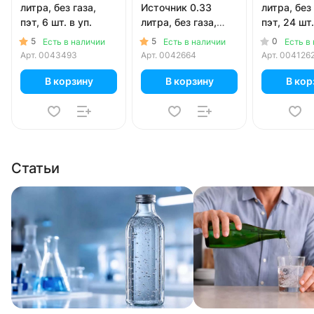
литра, без газа,
Источник 0.33
литра, без 
пэт, 6 шт. в уп.
литра, без газа,
пэт, 24 шт.
пэт, 12 шт. в уп.
5
5
0
Есть в наличии
Есть в наличии
Есть в
Арт.
0043493
Арт.
0042664
Арт.
004126
В корзину
В корзину
В кор
Статьи