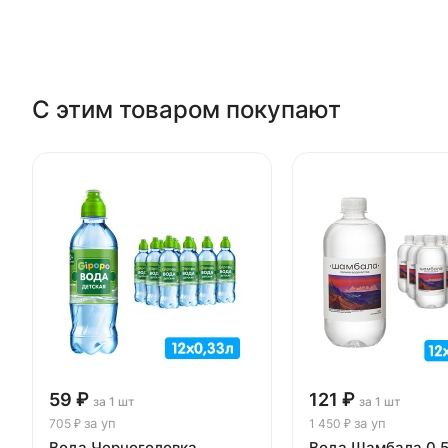
С этим товаром покупают
59 ₽
121 ₽
за 1 шт
за 1 шт
за уп
за уп
705 ₽
1 450 ₽
Вода Черноголовка
Вода Шамбала 0.