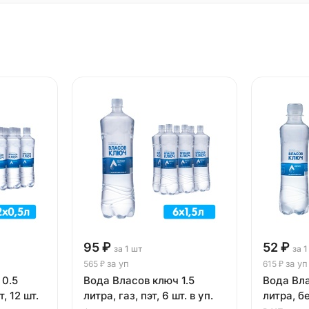
95 ₽
52 ₽
за 1 шт
за 1
за уп
за уп
565 ₽
615 ₽
 0.5
Вода Власов ключ 1.5
Вода Вл
т, 12 шт.
литра, газ, пэт, 6 шт. в уп.
литра, бе