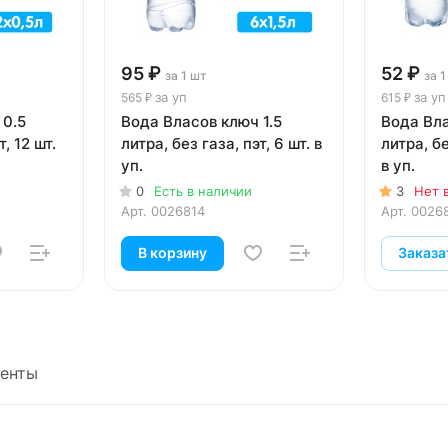
95 ₽
52 ₽
за 1 шт
за 1
за уп
за уп
565 ₽
615 ₽
 0.5
Вода Власов ключ 1.5
Вода Вл
т, 12 шт.
литра, без газа, пэт, 6 шт. в
литра, бе
уп.
в уп.
0
Есть в наличии
3
Нет 
Арт.
0026814
Арт.
0026
В корзину
Заказа
енты