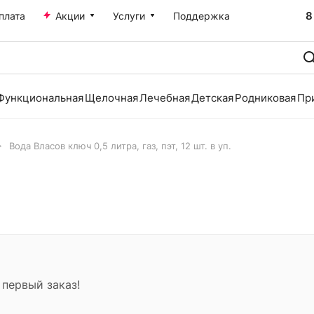
8
плата
Акции
Услуги
Поддержка
Функциональная
Щелочная
Лечебная
Детская
Родниковая
Пр
Вода Власов ключ 0,5 литра, газ, пэт, 12 шт. в уп.
 первый заказ!