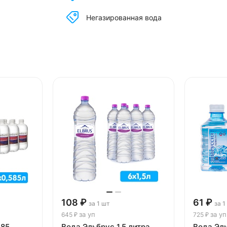
Негазированная вода
108 ₽
61 ₽
за 1 шт
за 1
за уп
за уп
645 ₽
725 ₽
585
Вода Эльбрус 1.5 литра,
Вода Эл