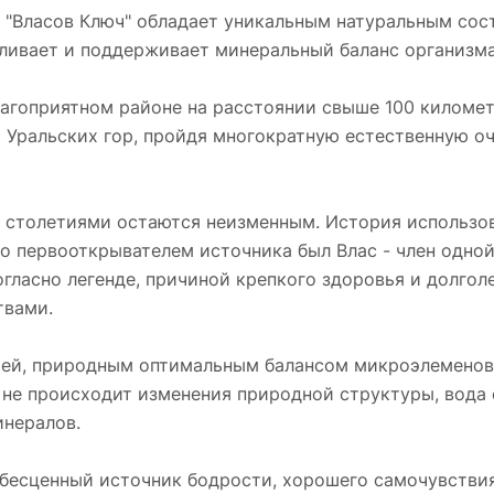
 "Власов Ключ" обладает уникальным натуральным сос
вливает и поддерживает минеральный баланс организм
благоприятном районе на расстоянии свыше 100 кило
х Уральских гор, пройдя многократную естественную оч
" столетиями остаются неизменным. История использо
то первооткрывателем источника был Влас - член одно
огласно легенде, причиной крепкого здоровья и долгол
твами.
цией, природным оптимальным балансом микроэлеменов
не происходит изменения природной структуры, вода 
инералов.
бесценный источник бодрости, хорошего самочувствия