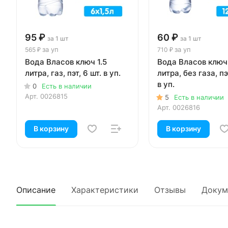
95 ₽
60 ₽
за 1 шт
за 1 шт
за уп
за уп
565 ₽
710 ₽
Вода Власов ключ 1.5
Вода Власов ключ
литра, газ, пэт, 6 шт. в уп.
литра, без газа, пэ
в уп.
0
Есть в наличии
Арт.
0026815
5
Есть в наличии
Арт.
0026816
В корзину
В корзину
Описание
Характеристики
Отзывы
Докум