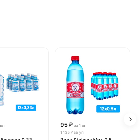
95 ₽
 шт
за 1 шт
за уп
1 135 ₽
ьбруссия 0.33
Вода Stelmas Mg+ 0.5