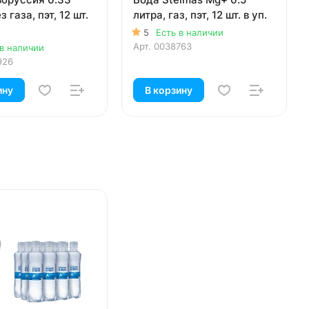
з газа, пэт, 12 шт.
литра, газ, пэт, 12 шт. в уп.
5
Есть в наличии
Арт.
0038763
 в наличии
926
ину
В корзину