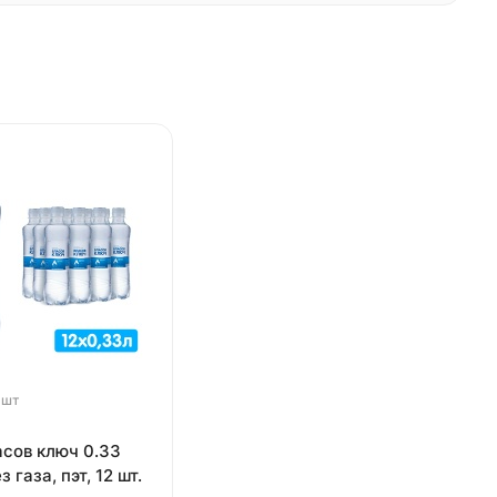
 шт
асов ключ 0.33
з газа, пэт, 12 шт.