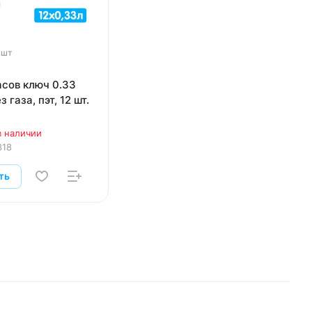
 шт
асов ключ 0.33
з газа, пэт, 12 шт.
в наличии
818
ть