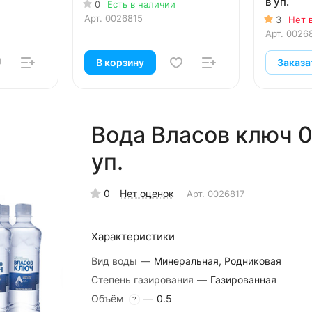
в уп.
0
Есть в наличии
Арт.
0026815
3
Нет 
Арт.
0026
В корзину
Заказа
Вода Власов ключ 0,5
уп.
0
Нет оценок
Арт.
0026817
Характеристики
Вид воды
—
Минеральная, Родниковая
Степень газирования
—
Газированная
Объём
—
0.5
?