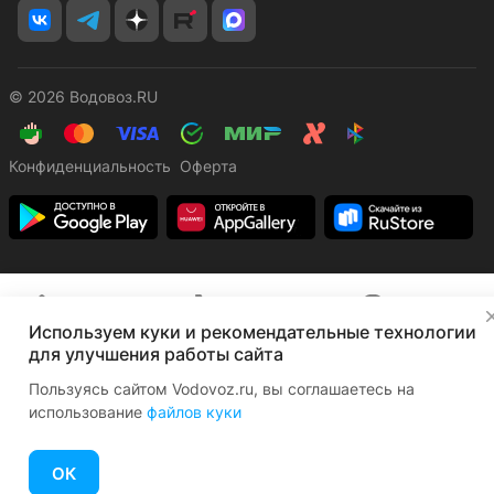
© 2026 Водовоз.RU
Конфиденциальность
Оферта
✕
Главная
Каталог
Корзина
Избранные
Кабинет
Сравнение
Используем куки и рекомендательные технологии
для улучшения работы сайта
Пользуясь сайтом Vodovoz.ru, вы соглашаетесь на
использование
файлов куки
ОК