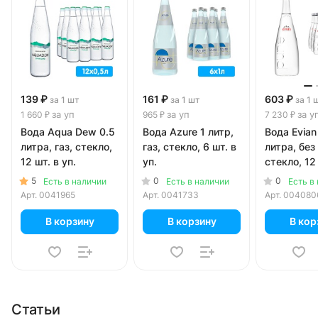
139 ₽
161 ₽
603 ₽
за 1 шт
за 1 шт
за 1 
за уп
за уп
за у
1 660 ₽
965 ₽
7 230 ₽
Вода Aqua Dew 0.5
Вода Azure 1 литр,
Вода Evian
литра, газ, стекло,
газ, стекло, 6 шт. в
литра, без 
12 шт. в уп.
уп.
стекло, 12 
5
0
0
Есть в наличии
Есть в наличии
Есть в
Арт.
0041965
Арт.
0041733
Арт.
004080
В корзину
В корзину
В кор
Статьи