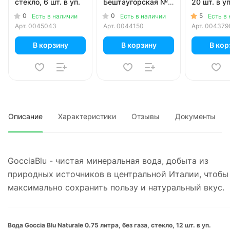
стекло, 6 шт. в уп.
Бештаугорская №2
20 шт. в уп
0.5 литра, газ,
0
0
5
Есть в наличии
Есть в наличии
Есть в
стекло, 20 шт. в уп.
Арт.
0045043
Арт.
0044150
Арт.
004379
В корзину
В корзину
В кор
Описание
Характеристики
Отзывы
Документы
GocciaBlu - чистая минеральная вода, добыта из
природных источников в центральной Италии, чтобы
максимально сохранить пользу и натуральный вкус.
Вода Goccia Blu Naturale 0.75 литра, без газа, стекло, 12 шт. в уп.