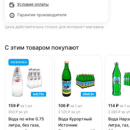
Условия оплаты
Гарантия производителя
Цена действительна только для интернет-магазина.
С этим товаром покупают
НОВИНКА
159 ₽
106 ₽
114 ₽
за 1 шт
за 1 шт
за 1 ш
за уп
за уп
за у
950 ₽
2 120 ₽
2 280 ₽
Вода no wine 0.75
Вода Курортный
Вода Нарз
литра, без газа,
Источник
литра, газ,