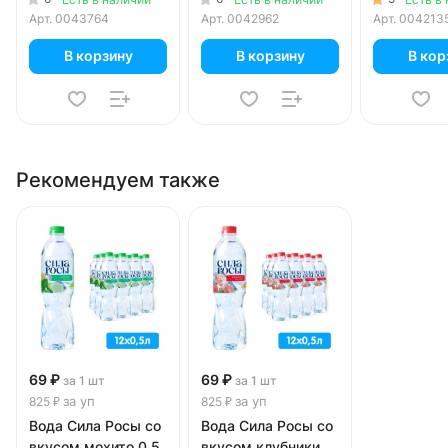
шт. в уп.
Арт.
0043764
Арт.
0042962
Арт.
004213
В корзину
В корзину
В кор
Рекомендуем также
69 ₽
69 ₽
за 1 шт
за 1 шт
за уп
за уп
825 ₽
825 ₽
Вода Сила Росы со
Вода Сила Росы со
вкусом мохито 0.5
вкусом клубники