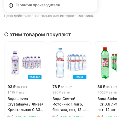
Гарантия производителя
Цена действительна только для интернет-магазина.
С этим товаром покупают
93 ₽
78 ₽
86 ₽
за 1 шт
за 1 шт
за 1 ш
за уп
за уп
за у
1 115 ₽
930 ₽
1 025 ₽
Вода Jevea
Вода Святой
Вода Stelm
Crystalnaya / Живея
Источник 1 литр,
I Cr 0.6 ли
Кристальная 0.33
без газа, пэт, 12 шт.
пэт, 12 шт.
литра, газ, пэт, 12
в уп.
0
0
5
Есть в наличии
Есть в наличии
Есть в