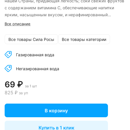
нашей Страны, придающая легкость; соки свежих фруктов
с содержанием витамина С, обеспечивающие напитки
ярким, насыщенным вкусом, и нерафинированный
тростниковый сахар, натуральный подсластитель, не
Все описание
приглушающий фруктовых ноток.
Освежающий вкус наших напитков, созданных
Все товары Сила Росы
Все товары категории
исключительно из отборных натуральных компонентов,
подарят заряд энергии в любое время года!
Газированная вода
Каждая капля наполнена солнечным светом и заботой о
вашем здоровье!
Негазированная вода
69 ₽
за 1 шт
825 ₽
за уп
В корзину
Купить в 1 клик