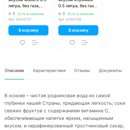
литра, без газа,
0.5 литра, без газа,
пэт, 12 шт. в уп.
пэт, 12 шт. в уп.
0
0
Есть в наличии
Есть в наличии
Арт.
0044757
Арт.
0044756
В корзину
В корзину
Описание
Характеристики
Отзывы
Документы
В основе – чистая родниковая вода из самой
глубинки нашей Страны, придающая легкость; соки
свежих фруктов с содержанием витамина С,
обеспечивающие напитки ярким, насыщенным
вкусом, и нерафинированный тростниковый сахар,