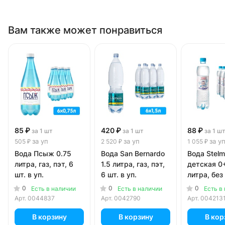
Вам также может понравиться
85 ₽
420 ₽
88 ₽
за 1 шт
за 1 шт
за 1 ш
за уп
за уп
за у
505 ₽
2 520 ₽
1 055 ₽
Вода Псыж 0.75
Вода San Bernardo
Вода Stel
литра, газ, пэт, 6
1.5 литра, газ, пэт,
детская 0+
шт. в уп.
6 шт. в уп.
литра, без 
пэт, 12 шт.
0
0
0
Есть в наличии
Есть в наличии
Есть в
Арт.
0044837
Арт.
0042790
Арт.
004213
В корзину
В корзину
В кор