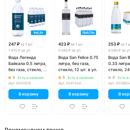
247 ₽
423 ₽
253 ₽
за 1 шт
за 1 шт
за 1 
за уп
за уп
за у
1 970 ₽
5 065 ₽
6 060 ₽
Вода Легенда
Вода San Felice 0.75
Вода San B
Байкала 0.5 литра,
литра, без газа,
0.33 литра,
без газа, стекло, 8
стекло, 12 шт. в уп.
стекло, 24 
шт. в уп.
5
5
0
Есть в наличии
Есть в наличии
Есть в
Арт.
0041676
Арт.
0041104
Арт.
003963
В корзину
В корзину
В кор
Рекомендуем также