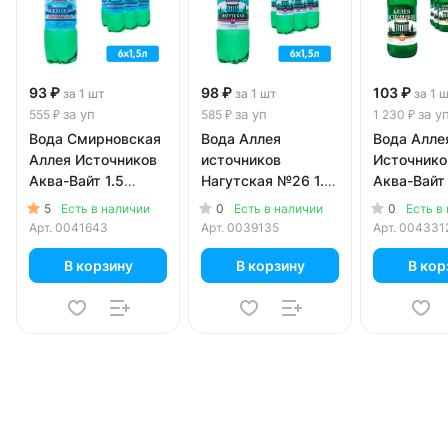
93 ₽
98 ₽
103 ₽
за 1 шт
за 1 шт
за 1 
за уп
за уп
за у
555 ₽
585 ₽
1 230 ₽
Вода Смирновская
Вода Аллея
Вода Алле
Аллея Источников
источников
Источнико
Аква-Вайт 1.5
Нагутская №26 1.5
Аква-Вайт
литра, газ, пэт, 6
литра, газ, пэт, 6
литра, газ,
5
0
0
Есть в наличии
Есть в наличии
Есть в
шт. в уп.
шт. в уп.
12 шт. в уп
Арт.
0041643
Арт.
0039135
Арт.
004331
В корзину
В корзину
В кор