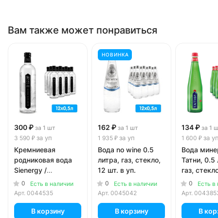
Вам также может понравиться
НОВИНКА
300 ₽
162 ₽
134 ₽
за 1 шт
за 1 шт
за 1 
за уп
за уп
за у
3 590 ₽
1 935 ₽
1 600 ₽
Кремниевая
Вода no wine 0.5
Вода мине
родниковая вода
литра, газ, стекло,
Татни, 0.5
Sienergy /
12 шт. в уп.
газ, стекло
Сиэнержи 0.5
в уп.
0
0
0
Есть в наличии
Есть в наличии
Есть в
литра, газ, стекло,
Арт.
0044535
Арт.
0045042
Арт.
004385
12 шт. в уп.
В корзину
В корзину
В кор