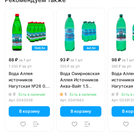
88 ₽
93 ₽
98 ₽
за 1 шт
за 1 шт
за 1 ш
за уп
за уп
за уп
1 050 ₽
555 ₽
585 ₽
Вода Аллея
Вода Смирновская
Вода Алле
источников
Аллея Источников
источнико
Нагутская №26 0.5
Аква-Вайт 1.5
Нагутская
литра, газ, стекло,
литра, газ, пэт, 6
литра, газ,
0
5
0
Есть в наличии
Есть в наличии
Есть в
12 шт. в уп.
шт. в уп.
шт. в уп.
Арт.
0043538
Арт.
0041643
Арт.
003913
В корзину
В корзину
В кор