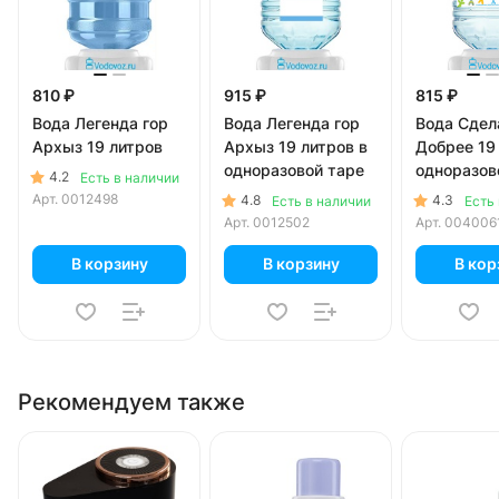
810 ₽
915 ₽
815 ₽
Вода Легенда гор
Вода Легенда гор
Вода Сдел
Архыз 19 литров
Архыз 19 литров в
Добрее 19
одноразовой таре
одноразов
4.2
Есть в наличии
Арт.
0012498
4.8
4.3
Есть в наличии
Есть
Арт.
0012502
Арт.
004006
В корзину
В корзину
В кор
Рекомендуем также