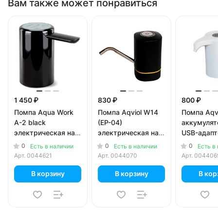
Вам также может понравиться
1 450 ₽
830 ₽
800 ₽
Помпа Aqua Work
Помпа Aqviol W14
Помпа Aqvi
A-2 black
(EP-04)
аккумулят
электрическая на
электрическая на
USB-адап
аккумуляторе с
аккумуляторе с
для 19л бу
0
0
0
Есть в наличии
Есть в наличии
Есть в
USB-адаптером
USB-адаптером
белая
Арт.
0044621
Арт.
0044070
Арт.
004406
для 19л бутылей (в
для 19л бутылей,
коробке)
черная
В корзину
В корзину
В кор