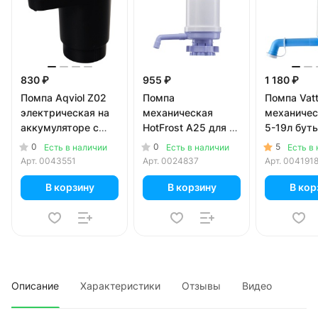
830 ₽
955 ₽
1 180 ₽
Помпа Aqviol Z02
Помпа
Помпа Vat
электрическая на
механическая
механичес
аккумуляторе с
HotFrost A25 для 19
5-19л буты
USB-адаптером
л бутылей
коробке)
0
0
5
Есть в наличии
Есть в наличии
Есть в
для 19л бутылей,
Арт.
0043551
Арт.
0024837
Арт.
004191
черная
В корзину
В корзину
В кор
Описание
Характеристики
Отзывы
Видео