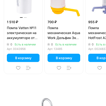
1 510 ₽
700 ₽
955 ₽
Помпа Vatten №11
Помпа
Помпа
электрическая на
механическая Aqua
механичес
аккумуляторе от
Work Дельфин Эко
HotFrost A
USB для 19л
желтая
л бутылей
0
0
0
Есть в наличии
Есть в наличии
Есть в
бутылей
Арт.
0043956
Арт.
13485
Арт.
002483
В корзину
В корзину
В кор