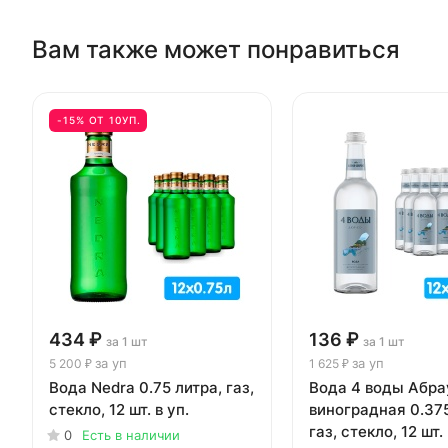
Вам также может понравиться
-15% ОТ 10УП.
434 ₽
136 ₽
за 1 шт
за 1 шт
за уп
за уп
5 200 ₽
1 625 ₽
Вода Nedra 0.75 литра, газ,
Вода 4 воды Абр
стекло, 12 шт. в уп.
виноградная 0.375
газ, стекло, 12 шт. 
0
Есть в наличии