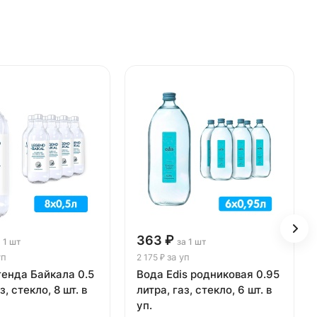
363 ₽
 1 шт
за 1 шт
уп
за уп
2 175 ₽
енда Байкала 0.5
Вода Edis родниковая 0.95
з, стекло, 8 шт. в
литра, газ, стекло, 6 шт. в
уп.