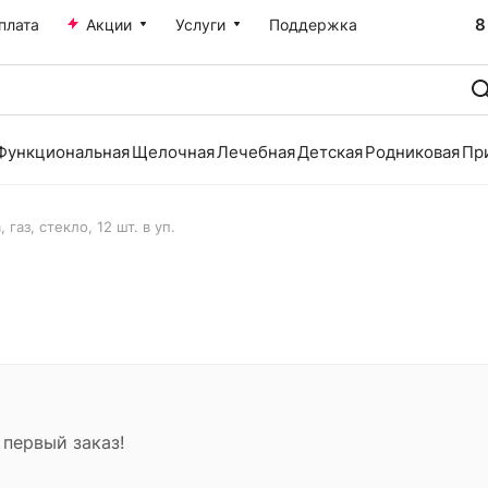
8
плата
Акции
Услуги
Поддержка
Функциональная
Щелочная
Лечебная
Детская
Родниковая
Пр
 газ, стекло, 12 шт. в уп.
 первый заказ!