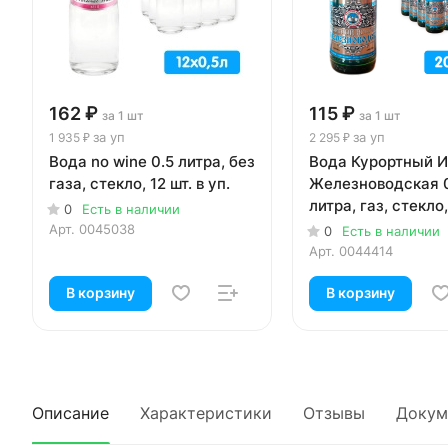
162 ₽
115 ₽
за 1 шт
за 1 шт
за уп
за уп
1 935 ₽
2 295 ₽
Вода no wine 0.5 литра, без
Вода Курортный 
газа, стекло, 12 шт. в уп.
Железноводская 
литра, газ, стекло,
0
Есть в наличии
уп.
Арт.
0045038
0
Есть в наличии
Арт.
0044414
В корзину
В корзину
Описание
Характеристики
Отзывы
Докум