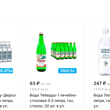
93 ₽
247 ₽
за 1 шт
за
за уп
за 
1 850 ₽
1 970 ₽
ау-Дюрсо
Вода Теберда-1 лечебно-
Вода Лег
 литра,
столовая 0.5 литра, газ,
литра, га
в уп.
стекло, 20 шт. в уп.
уп.