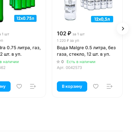
102 ₽
а 1 шт
за 1 шт
уп
за уп
1 220 ₽
ra 0.75 литра, газ,
Вода Malgre 0.5 литра, без
2 шт. в уп.
газа, стекло, 12 шт. в уп.
 в наличии
0
Есть в наличии
662
Арт.
0042573
ину
В корзину