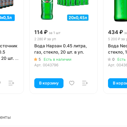
114 ₽
434 ₽
за 1 шт
з
за уп
за 
2 280 ₽
5 200 ₽
Источник
Вода Нарзан 0.45 литра,
Вода Ned
0.5
газ, стекло, 20 шт. в уп.
стекло, 1
 20 шт. в
5
Есть в наличии
0
Есть
Арт.
0043796
Арт.
0043
В корзину
В корз
енты