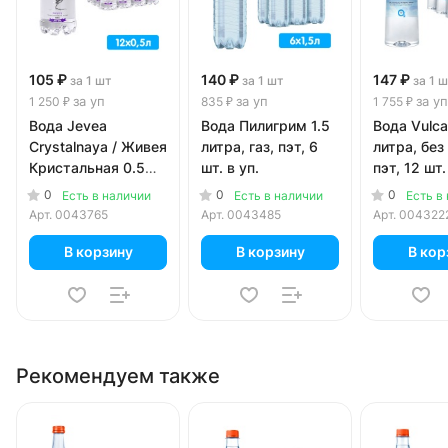
105 ₽
140 ₽
147 ₽
за 1 шт
за 1 шт
за 1 
за уп
за уп
за уп
1 250 ₽
835 ₽
1 755 ₽
Вода Jevea
Вода Пилигрим 1.5
Вода Vulca
Crystalnaya / Живея
литра, газ, пэт, 6
литра, без 
Кристальная 0.5
шт. в уп.
пэт, 12 шт.
литра, газ, пэт, 12
0
0
0
Есть в наличии
Есть в наличии
Есть в
шт. в уп.
Арт.
0043765
Арт.
0043485
Арт.
004322
В корзину
В корзину
В кор
Рекомендуем также