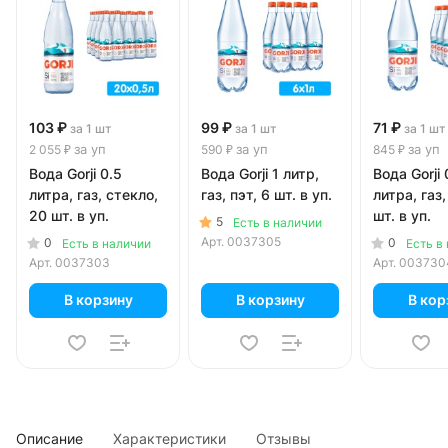
103 ₽
99 ₽
71 ₽
за 1 шт
за 1 шт
за 1 шт
за уп
за уп
за уп
2 055 ₽
590 ₽
845 ₽
Вода Gorji 0.5
Вода Gorji 1 литр,
Вода Gorji 
литра, газ, стекло,
газ, пэт, 6 шт. в уп.
литра, газ,
20 шт. в уп.
шт. в уп.
5
Есть в наличии
Арт.
0037305
0
0
Есть в наличии
Есть в
Арт.
0037303
Арт.
003730
В корзину
В корзину
В кор
Описание
Характеристики
Отзывы