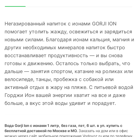
Негазированный напиток с ионами GORJI ION
помогает утолить жажду, освежиться и зарядиться
новыми силами. Благодаря ионам кальция, магния и
других необходимых минералов напиток быстро
восстанавливает продуктивность — и вы снова
готовы к движению. Осталось только выбрать, что
дальше — занятия спортом, катание на роликах или
велосипеде, танцы, пробежка с собакой или
активный отдых в жару на пляже. С питьевой водой
Горджи Ион вашей энергии хватит на все и даже
больше, а вкус этой воды удивит и порадует.
Вода Gorji Ion с ионами 1 литр, без газа, пэт, 6 шт. в уп. купить с
бесплатной доставкой по Москве и МО.
Заказать на дом или в офис
можно через сайт, мобильное приложение Vodovoz.ru или по телефону.