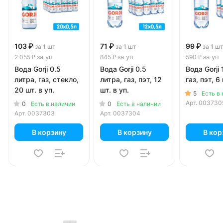
103 ₽
71 ₽
99 ₽
за 1 шт
за 1 шт
за 1 ш
за уп
за уп
за уп
2 055 ₽
845 ₽
590 ₽
Вода Gorji 0.5
Вода Gorji 0.5
Вода Gorji 
литра, газ, стекло,
литра, газ, пэт, 12
газ, пэт, 6 
20 шт. в уп.
шт. в уп.
5
Есть в
Арт.
003730
0
0
Есть в наличии
Есть в наличии
Арт.
0037303
Арт.
0037304
В корзину
В корзину
В кор