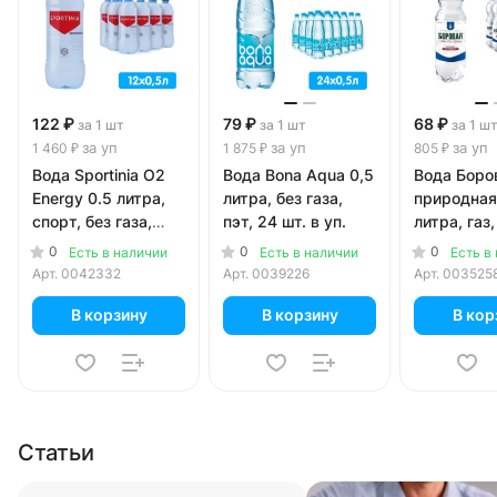
122 ₽
79 ₽
68 ₽
за 1 шт
за 1 шт
за 1 ш
за уп
за уп
за уп
1 460 ₽
1 875 ₽
805 ₽
Вода Sportinia О2
Вода Bona Aqua 0,5
Вода Боро
Energy 0.5 литра,
литра, без газа,
природная
спорт, без газа,
пэт, 24 шт. в уп.
литра, газ,
пэт, 12 шт. в уп.
шт. в уп.
0
0
0
Есть в наличии
Есть в наличии
Есть в
Арт.
0042332
Арт.
0039226
Арт.
003525
В корзину
В корзину
В кор
Статьи