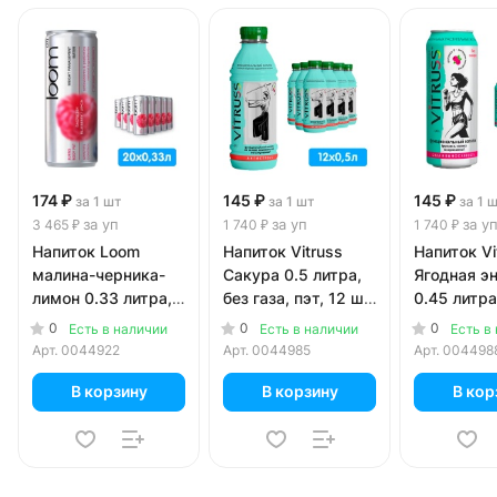
174 ₽
145 ₽
145 ₽
за 1 шт
за 1 шт
за 1 
за уп
за уп
за у
3 465 ₽
1 740 ₽
1 740 ₽
Напиток Loom
Напиток Vitruss
Напиток Vi
малина-черника-
Сакура 0.5 литра,
Ягодная э
лимон 0.33 литра,
без газа, пэт, 12 шт.
0.45 литра,
газ, ж/б, 20 шт. в
в уп.
б, 12 шт. в
0
0
0
Есть в наличии
Есть в наличии
Есть в
уп.
Арт.
0044922
Арт.
0044985
Арт.
004498
В корзину
В корзину
В кор