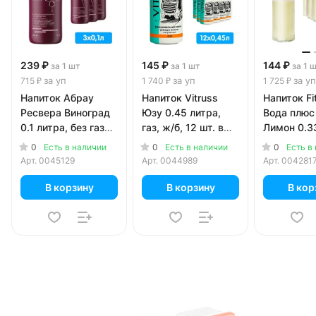
239 ₽
145 ₽
144 ₽
за 1 шт
за 1 шт
за 1 
за уп
за уп
за уп
715 ₽
1 740 ₽
1 725 ₽
Напиток Абрау
Напиток Vitruss
Напиток Fi
Ресвера Виноград
Юзу 0.45 литра,
Вода плюс
0.1 литра, без газа,
газ, ж/б, 12 шт. в
Лимон 0.3
стекло, 3 шт. в уп.
уп.
стекло, 12 
0
0
0
Есть в наличии
Есть в наличии
Есть в
Арт.
0045129
Арт.
0044989
Арт.
004281
В корзину
В корзину
В кор