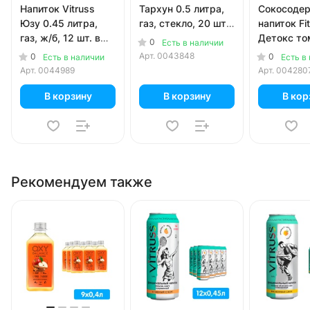
Напиток Vitruss
Тархун 0.5 литра,
Сокосоде
Юзу 0.45 литра,
газ, стекло, 20 шт.
напиток Fi
газ, ж/б, 12 шт. в
в уп.
Детокс то
0
Есть в наличии
уп.
базилик 0.
Арт.
0043848
0
0
Есть в наличии
Есть в
стекло, 12 
Арт.
0044989
Арт.
004280
В корзину
В корзину
В кор
Рекомендуем также