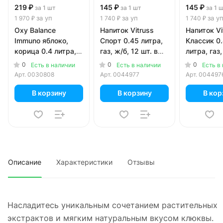
219 ₽
145 ₽
145 ₽
за 1 шт
за 1 шт
за 1 
за уп
за уп
за у
1 970 ₽
1 740 ₽
1 740 ₽
Oxy Balance
Напиток Vitruss
Напиток Vi
Immuno яблоко,
Спорт 0.45 литра,
Классик 0
корица 0.4 литра,
газ, ж/б, 12 шт. в
литра, газ,
пэт, 9 шт. в уп.
уп.
шт. в уп.
0
0
0
Есть в наличии
Есть в наличии
Есть в
Арт.
0030808
Арт.
0044977
Арт.
004497
В корзину
В корзину
В кор
Описание
Характеристики
Отзывы
Насладитесь уникальным сочетанием растительных
экстрактов и мягким натуральным вкусом клюквы.