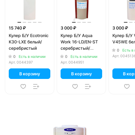
15 740 ₽
3 000 ₽
3 000 ₽
Кулер Б/У Ecotronic
Кулер Б/У Aqua
Кулер Б/У
K30-LXE белый/
Work 16-LD/EN-ST
V45WE бе
серебристый
серебристый/
0
Есть в
красный
Арт.
004513
0
0
Есть в наличии
Есть в наличии
Арт.
0044397
Арт.
0044951
В корзину
В корзину
В кор