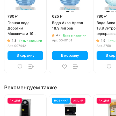
780 ₽
625 ₽
780 ₽
Горная вода
Вода Аква Ареал
Вода Аква
Дорогим
18.9 литров
18.9 литро
Москвичам 19
одноразов
4.7
Есть в наличии
литров
Арт.
0040101
4.3
4.9
Есть в наличии
Есть 
Арт.
007442
Арт.
3759
В корзину
В корзину
В кор
Рекомендуем также
АКЦИЯ
НОВИНКА
АКЦИЯ
АКЦИЯ