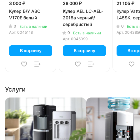
3 000 ₽
28 000 ₽
21 105 ₽
Кулер Б/У ABC
Кулер AEL LC-AEL-
Кулер Vatt
V170E белый
2018a черный/
L45SK, се
серебристый
0
0
Есть в наличии
Есть в
Арт.
0045118
Арт.
004385
0
Есть в наличии
Арт.
0045099
В корзину
В корзину
В кор
Услуги