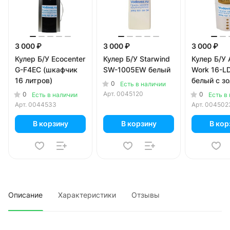
3 000 ₽
3 000 ₽
3 000 ₽
Кулер Б/У Ecocenter
Кулер Б/У Starwind
Кулер Б/У
G-F4EC (шкафчик
SW-1005EW белый
Work 16-L
16 литров)
белый с з
0
Есть в наличии
Арт.
0045120
0
0
Есть в наличии
Есть в
Арт.
0044533
Арт.
004502
В корзину
В корзину
В кор
Описание
Характеристики
Отзывы