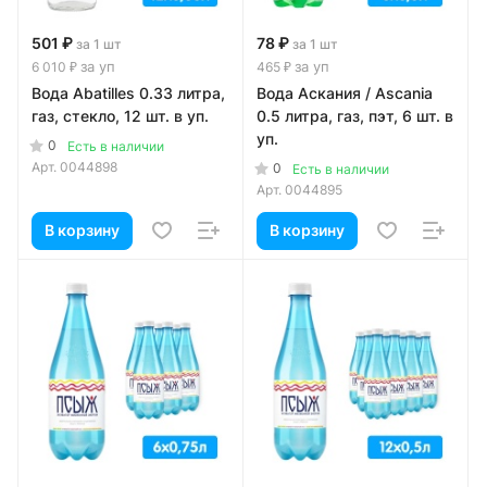
501 ₽
78 ₽
за 1 шт
за 1 шт
за уп
за уп
6 010 ₽
465 ₽
Вода Abatilles 0.33 литра,
Вода Аскания / Ascania
газ, стекло, 12 шт. в уп.
0.5 литра, газ, пэт, 6 шт. в
уп.
0
Есть в наличии
Арт.
0044898
0
Есть в наличии
Арт.
0044895
В корзину
В корзину