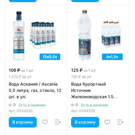
106 ₽
125 ₽
за 1 шт
за 1 шт
за уп
за уп
1 270 ₽
750 ₽
Вода Аскания / Ascania
Вода Курортный
0.5 литра, газ, стекло, 12
Источник
шт. в уп.
Железноводская 1.5
литра, газ, пэт, 6 шт. в уп.
0
0
Есть в наличии
Есть в наличии
Арт.
0044550
Арт.
0044529
В корзину
В корзину