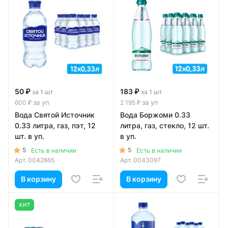
50 ₽
183 ₽
за 1 шт
за 1 шт
за уп
за уп
600 ₽
2 195 ₽
Вода Святой Источник
Вода Боржоми 0.33
0.33 литра, газ, пэт, 12
литра, газ, стекло, 12 шт.
шт. в уп.
в уп.
5
5
Есть в наличии
Есть в наличии
Арт.
0042665
Арт.
0043097
В корзину
В корзину
ХИТ