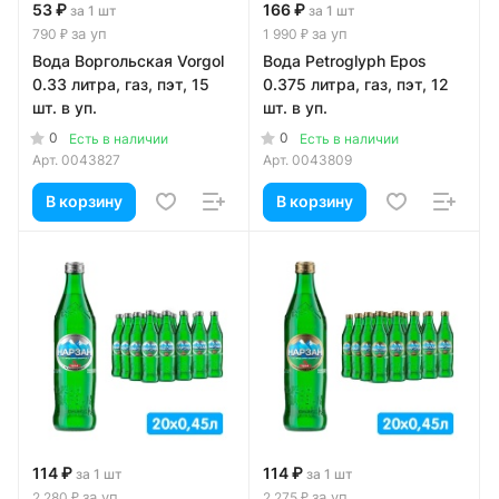
53 ₽
166 ₽
за 1 шт
за 1 шт
за уп
за уп
790 ₽
1 990 ₽
Вода Воргольская Vorgol
Вода Petroglyph Epos
0.33 литра, газ, пэт, 15
0.375 литра, газ, пэт, 12
шт. в уп.
шт. в уп.
0
0
Есть в наличии
Есть в наличии
Арт.
0043827
Арт.
0043809
В корзину
В корзину
114 ₽
114 ₽
за 1 шт
за 1 шт
за уп
за уп
2 280 ₽
2 275 ₽