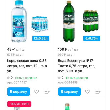
48 ₽
159 ₽
за 1 шт
за 1 шт
за уп
за уп
575 ₽
950 ₽
Королевская вода 0.33
Вода Ессентуки №17
литра, газ, пэт, 12 шт. в
Тэсти 0,75 литра, газ,
уп.
пэт, 6 шт. в уп.
0
0
Есть в наличии
Есть в наличии
Арт.
0044457
Арт.
0044458
В корзину
В корзину
-15% ОТ 10УП.