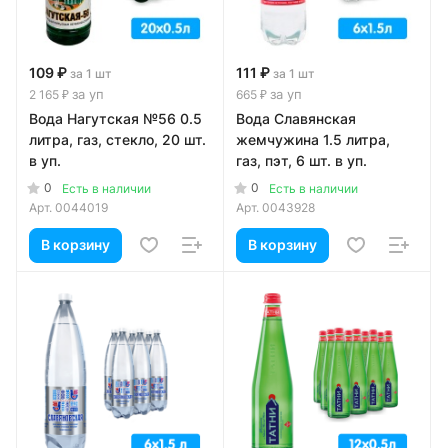
109 ₽
111 ₽
за 1 шт
за 1 шт
за уп
за уп
2 165 ₽
665 ₽
Вода Нагутская №56 0.5
Вода Славянская
литра, газ, стекло, 20 шт.
жемчужина 1.5 литра,
в уп.
газ, пэт, 6 шт. в уп.
0
0
Есть в наличии
Есть в наличии
Арт.
0044019
Арт.
0043928
В корзину
В корзину