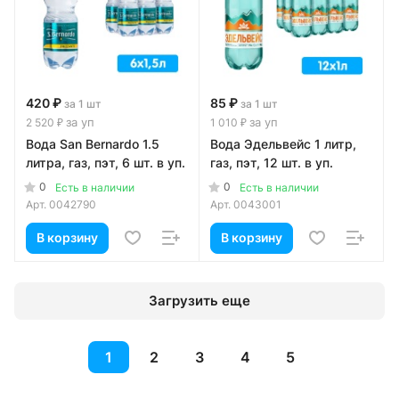
420 ₽
85 ₽
за 1 шт
за 1 шт
за уп
за уп
2 520 ₽
1 010 ₽
Вода San Bernardo 1.5
Вода Эдельвейс 1 литр,
литра, газ, пэт, 6 шт. в уп.
газ, пэт, 12 шт. в уп.
0
0
Есть в наличии
Есть в наличии
Арт.
0042790
Арт.
0043001
В корзину
В корзину
Загрузить еще
1
2
3
4
5