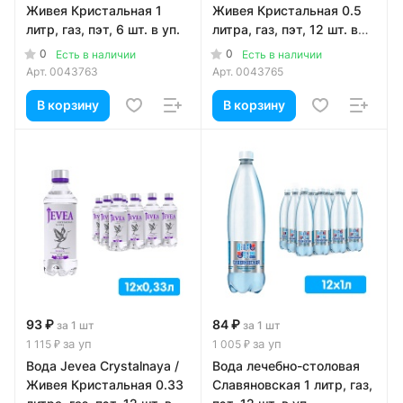
Живея Кристальная 1
Живея Кристальная 0.5
литр, газ, пэт, 6 шт. в уп.
литра, газ, пэт, 12 шт. в
уп.
0
0
Есть в наличии
Есть в наличии
Арт.
0043763
Арт.
0043765
В корзину
В корзину
93 ₽
84 ₽
за 1 шт
за 1 шт
за уп
за уп
1 115 ₽
1 005 ₽
Вода Jevea Crystalnaya /
Вода лечебно-столовая
Живея Кристальная 0.33
Славяновская 1 литр, газ,