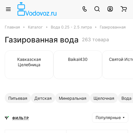
Главная
Каталог
Вода 0.25 - 2.5 литра
Газированная
Газированная вода
263 товара
Кавказская
Baikal430
Святой Ист
Целебница
Питьевая
Детская
Минеральная
Щелочная
Вода 
Популярные
ФИЛЬТР