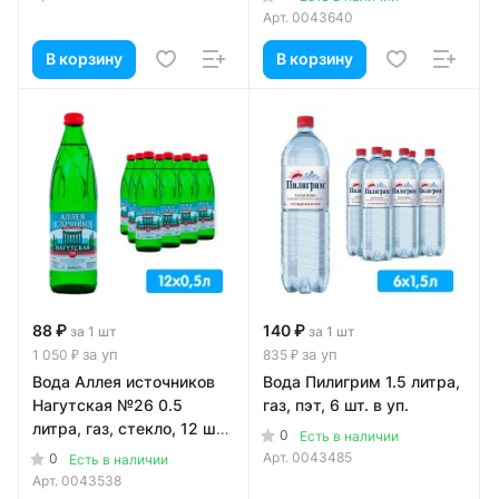
Арт.
0043640
В корзину
В корзину
88 ₽
140 ₽
за 1 шт
за 1 шт
за уп
за уп
1 050 ₽
835 ₽
Вода Аллея источников
Вода Пилигрим 1.5 литра,
Нагутская №26 0.5
газ, пэт, 6 шт. в уп.
литра, газ, стекло, 12 шт.
0
Есть в наличии
в уп.
Арт.
0043485
0
Есть в наличии
Арт.
0043538