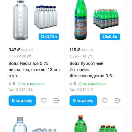
347 ₽
115 ₽
за 1 шт
за 1 шт
за уп
за уп
4 160 ₽
2 295 ₽
Вода Nedra Ice 0.75
Вода Курортный
литра, газ, стекло, 12 шт.
Источник
в уп.
Железноводская 0.5
литра, газ, стекло, 20 шт.
0
0
Есть в наличии
Есть в наличии
в уп.
Арт.
0044443
Арт.
0044414
В корзину
В корзину