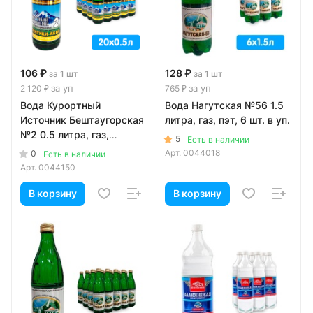
106 ₽
128 ₽
за 1 шт
за 1 шт
за уп
за уп
2 120 ₽
765 ₽
Вода Курортный
Вода Нагутская №56 1.5
Источник Бештаугорская
литра, газ, пэт, 6 шт. в уп.
№2 0.5 литра, газ,
5
Есть в наличии
стекло, 20 шт. в уп.
Арт.
0044018
0
Есть в наличии
Арт.
0044150
В корзину
В корзину