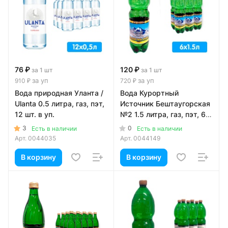
76 ₽
120 ₽
за 1 шт
за 1 шт
за уп
за уп
910 ₽
720 ₽
Вода природная Уланта /
Вода Курортный
Ulanta 0.5 литра, газ, пэт,
Источник Бештаугорская
12 шт. в уп.
№2 1.5 литра, газ, пэт, 6
шт. в уп.
3
0
Есть в наличии
Есть в наличии
Арт.
0044035
Арт.
0044149
В корзину
В корзину