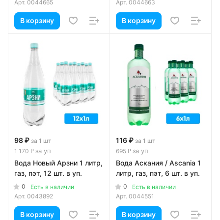
Арт.
0044665
Арт.
0044663
В корзину
В корзину
98 ₽
116 ₽
за 1 шт
за 1 шт
за уп
за уп
1 170 ₽
695 ₽
Вода Новый Арзни 1 литр,
Вода Аскания / Ascania 1
газ, пэт, 12 шт. в уп.
литр, газ, пэт, 6 шт. в уп.
0
0
Есть в наличии
Есть в наличии
Арт.
0043892
Арт.
0044551
В корзину
В корзину