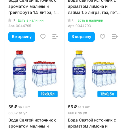
Вода Святой источник с
Вода Святой источник с
ароматом малины и
ароматом лимона и
грейпфрута 1.5 литра, газ,
лайма 1.5 литра, газ, пэт,
пэт, 6 шт. в уп.
6 шт. в уп.
0
0
Есть в наличии
Есть в наличии
Арт.
0044795
Арт.
0044793
В корзину
В корзину
55 ₽
55 ₽
за 1 шт
за 1 шт
за уп
за уп
660 ₽
660 ₽
Вода Святой источник с
Вода Святой источник с
ароматом малины и
ароматом лимона и