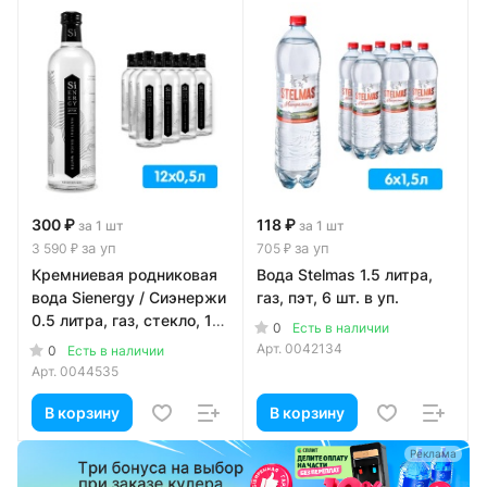
300 ₽
118 ₽
за 1 шт
за 1 шт
за уп
за уп
3 590 ₽
705 ₽
Кремниевая родниковая
Вода Stelmas 1.5 литра,
вода Sienergy / Сиэнержи
газ, пэт, 6 шт. в уп.
0.5 литра, газ, стекло, 12
0
Есть в наличии
шт. в уп.
Арт.
0042134
0
Есть в наличии
Арт.
0044535
В корзину
В корзину
а
Реклама