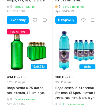
литра, газ, пэт, 12 шт. в
пэт, 12 шт. в уп.
уп.
0
5
Есть в наличии
Есть в наличии
Арт.
0043764
Арт.
0043729
В корзину
В корзину
-15% ОТ 10УП.
434 ₽
160 ₽
за 1 шт
за 1 шт
за уп
за уп
5 200 ₽
960 ₽
Вода Nedra 0.75 литра,
Вода лечебно-столовая
газ, стекло, 12 шт. в уп.
Stelmas-Si Кремнистая 1
литр, газ, пэт, 6 шт. в уп.
0
Есть в наличии
Арт.
0043662
0
Есть в наличии