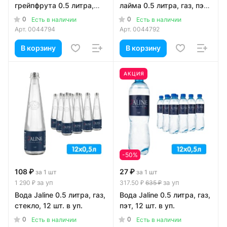
грейпфрута 0.5 литра,
лайма 0.5 литра, газ, пэт,
газ, пэт, 12 шт. в уп.
12 шт. в уп.
0
0
Есть в наличии
Есть в наличии
Арт.
0044794
Арт.
0044792
В корзину
В корзину
АКЦИЯ
-50%
108 ₽
27 ₽
за 1 шт
за 1 шт
за уп
за уп
1 290 ₽
317.50 ₽
635 ₽
Вода Jaline 0.5 литра, газ,
Вода Jaline 0.5 литра, газ,
стекло, 12 шт. в уп.
пэт, 12 шт. в уп.
0
0
Есть в наличии
Есть в наличии